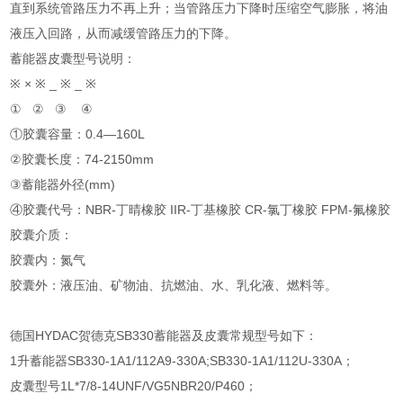
直到系统管路压力不再上升；当管路压力下降时压缩空气膨胀，将油
液压入回路，从而减缓管路压力的下降。
蓄能器皮囊型号说明：
※ × ※ _ ※ ­_ ※
① ② ③ ④
①胶囊容量：0.4—160L
②胶囊长度：74-2150mm
③蓄能器外径(mm)
④胶囊代号：NBR-丁晴橡胶 IIR-丁基橡胶 CR-氯丁橡胶 FPM-氟橡胶
胶囊介质：
胶囊内：氮气
胶囊外：液压油、矿物油、抗燃油、水、乳化液、燃料等。
德国HYDAC贺德克SB330蓄能器及皮囊常规型号如下：
1升蓄能器SB330-1A1/112A9-330A;SB330-1A1/112U-330A；
皮囊型号1L*7/8-14UNF/VG5NBR20/P460；