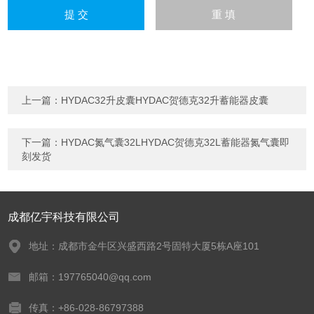
上一篇：
HYDAC32升皮囊HYDAC贺德克32升蓄能器皮囊
下一篇：
HYDAC氮气囊32LHYDAC贺德克32L蓄能器氮气囊即
刻发货
成都亿宇科技有限公司
地址：成都市金牛区兴盛西路2号固特大厦5栋A座101
邮箱：197765040@qq.com
传真：+86-028-86797388