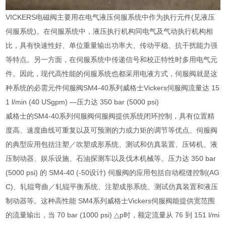
VICKERS电磁阀主要用在电气液压伺服系统中作为执行元件(见液压
伺服系统)。在伺服系统中，液压执行机构同电气及气动执行机构相
比，具有快速性好、单位重量输出功率大、传动平稳、抗干扰能力强
等特点。另一方面，在伺服系统中传递信号和校正特性时多用电气元
件。因此，现代高性能的伺服系统也都采用电液方式，伺服阀就是这
种系统的必需元件伺服阀SM4-40系列威格士Vickers伺服阀流量达 15
1 l/min (40 USgpm) —压力达 350 bar (5000 psi)
威格士的SM4-40系列伺服阀伺服阀提供系统闭环控制，具有位置精
度高、速度曲线可重复以及可预测的力或力矩的调节等优点。伺服阀
的典型应用包括注塑／吹塑成形系统、测试和仿真装置、压铸机、液
压制动器、娱乐设施、石油探测车以及伐木机械等。压力达 350 bar
(5000 psi) 的 SM4-40 (-50设计) 伺服阀的应用包括自动棍缝控制(AG
C)、轧辊弯曲／轧辊平衡系统、注塑成形系统、测试仿真装置和液压
制动器等。这种高性能 SM4系列威格士Vickers伺服阀能提供宽范围
的流量输出，当 70 bar (1000 psi) △p时，额定流量从 76 到 151 l/mi