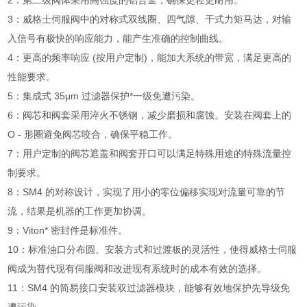
2：第二级阀体采用高强度的铝合金，确保更轻更耐用。
3：威格士伺服阀中的对称式双线圈、四气隙、干式力矩马达，对输
入信号有极快的响应能力，能产生准确的控制曲线。
4：更高的频率响应 (按用户定制)，能加大系统的带宽，满足更高的
性能要求。
5：集成式 35μm 过滤器保护*一级免遭污染。
6：阀芯和阀套采用淬火不锈钢，减少磨损和腐蚀。安装在阀套上的
O - 形圈避免阀芯咬合，确保平稳工作。
7：用户定制的阀芯遮盖和阀套开口可以满足特殊用途的特殊流量控
制要求。
8：SM4 的对称设计，实现了用小的零位偏移实现对流量可靠的节
流，结果是机器的工作更加协调。
9：Viton* 密封件是标准件。
10：标准油口分布圆、安装方式和过渡板的灵活性，使得威格士伺服
阀成为替代现有伺服阀和改进现有系统时的成本有效的选择。
11：SM4 的简易接口安装双过滤器模块，能够有效地保护先导级免