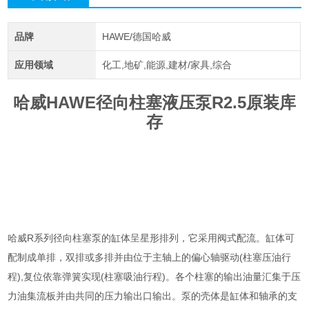
品牌
HAWE/德国哈威
应用领域
化工,地矿,能源,建材/家具,综合
哈威HAWE径向柱塞液压泵R2.5原装库
存
哈威R系列径向柱塞泵的缸体呈星形排列，它采用阀式配流。缸体可
配制成单排，双排或多排并由位于主轴上的偏心轴驱动(柱塞压油行
程),复位依靠弹簧实现(柱塞吸油行程)。各个柱塞的输出油量汇集于压
力油集流板并由共同的压力输出口输出。泵的壳体是缸体和轴承的支