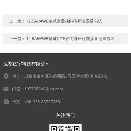
上一篇：
R2.5AHAWE哈威定量径向柱塞液压泵R2.5
下一篇：
R2.5AHAWE哈威R2.5径向液压柱塞油泵德国原装
成都亿宇科技有限公司
地址：成都市金牛区兴盛西路2号固特大厦5栋A座101
邮箱：197765040@qq.com
传真：+86-028-86797388
关注我们