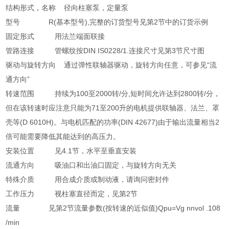
结构形式，名称 径向柱塞泵，定量泵
型号 R(基本型号),完整的订货型号见第2节中的订货示例
固定形式 用法兰端面联接
管路连接 管螺纹按DIN IS0228/1.连接尺寸见第3节尺寸图
驱动与旋转方向 通过弹性联轴器驱动，旋转方向任意，可参见“流
通方向”
转速范围 持续为100至2000转/分,短时间允许达到2800转/分，
但在该转速时应注意只能为71至200升的电机提供联轴器、法兰、罩
壳等(D 6010H)。与电机匹配的功率(DIN 42677)由于输出流量相当2
倍可能需要降低其能达到的高压力。
安装位置 见4.1节，水平至垂直安装
流通方向 吸油口和出油口固定，与旋转方向无关
特殊介质 用合成介质或制动液，请询问密封件
工作压力 视柱塞直径而定，见第2节
流量 见第2节流量参数(按转速的近似值)Qpu=Vg nnvol .108
/min