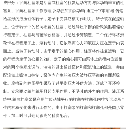
成部分；径向柱塞泵是活塞或柱塞的往复运动方向与驱动轴垂直的柱
塞泵。径向柱塞泵工作原理:驱动扭矩由驱动轴 通过十字联轴器 传递
给星形的液压缸体转子，定子不受其它横向作用力。转子装在配流轴
上。位于转子中的径向布置的柱塞，通过静压平衡的滑靴紧贴着偏心
行程定子。柱塞与滑靴球铰相连，并通过卡簧锁定。二个保持环将滑
靴卡在行程定子上。泵转动时，它依靠离心力和液压力压在定于内表
面上。当转子转动时，由于定于的偏心作用，柱塞将作往复运动，它
的行程为定于偏心距的2倍。定子的偏心距可由泵体上的径向位置相
对的两个柱塞来调节。油液的进出通过泵体和配流轴上的流道，并由
配流轴上吸油口控制，泵体内产生的液压力被静压平衡的表面所吸
收。摩擦副的静压平衡采取了过平衡压力补偿方法，形成了开环控
制。支承驱动轴的轴承只起支承作用，不受其他外力的作用。液压系
统中:轴向柱塞泵是利用与传动轴平行的柱塞在柱塞孔内往复运动所产
生的容积变化来进行工作的。由于柱塞泵的柱塞和柱塞孔都是圆形零
件，加工时可以达到很高的精度配合。