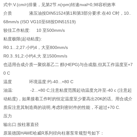
式中:V.(cm/r)排量，见第2节.n(rpm)转速nval≈0,98容积效率
介质 液压油按DIN51524第1和第3部分要求:在40 C时，10..
68mm/s (ISO VG10至68按DIN51519)
较佳工作粘度: 10 至500mm/s
粘度极限(起动粘度):
R0.1...2,27:小约4，大至800mm/s
R0.3..91,2:小约4,大 至1500mm/s
也适用合成介质一聚烷基乙二 醇(HEPG)与合成脂,但其工作温度至+7
0 C
温度 环境温度:约-40...+80 C
油温: -2...+80 C;注意粘度范围起动温度允许至-40 c (注意起
动粘度)，如果接着工作时的恒定温度至少要高出20K的话。用合成介
质应注意其制造商的说明,考虑到密封件的性能，不超过+70 C.
压力
输出口:按柱塞直径
原装德国HAWE哈威R系列径向柱塞泵常规型号如下：