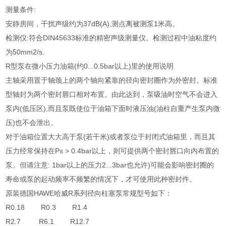
测量条件:
安静房间，干扰声级约为37dB(A),测点离被测泵1米高。
检测仪:符合DIN45633标准的精密声级测量仪。检测过程中油粘度约
为50mm2/s.
R型泵在微小压力油箱(约0...0.5bar以上)里的使用说明
主轴采用置于轴颈上的两个轴向紧靠的径向密封圈作为外密封。标准
型轴封为两个密封唇口相对布置。由此达到，泵吸油时空气不会进入
泵内(低压区),而且泵既使位于油箱下面时液压油(油柱自重产生泵内微
压)也不会泄出。
对于油箱位置大大高于泵(若干米)或者泵位于封闭式油箱里，而且其
压力经常保持在Ps > 0.4bar以上，则可提供两个密封唇口向内布置的
泵。但请注意: 1bar以上的压力2...3bar也允许)可能会影响密封圈的
寿命或泵的起动频率不频繁的情况下，才可使用此种密封件。
原装德国HAWE哈威R系列径向柱塞泵常规型号如下：
R0.18 R0.3 R1.4
R2.7 R6.1 R12.7