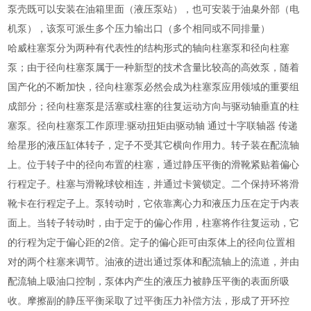
泵壳既可以安装在油箱里面（液压泵站），也可安装于油臬外部（电
机泵），该泵可派生多个压力输出口（多个相同或不同排量）
哈威柱塞泵分为两种有代表性的结构形式的轴向柱塞泵和径向柱塞
泵；由于径向柱塞泵属于一种新型的技术含量比较高的高效泵，随着
国产化的不断加快，径向柱塞泵必然会成为柱塞泵应用领域的重要组
成部分；径向柱塞泵是活塞或柱塞的往复运动方向与驱动轴垂直的柱
塞泵。径向柱塞泵工作原理:驱动扭矩由驱动轴 通过十字联轴器 传递
给星形的液压缸体转子，定子不受其它横向作用力。转子装在配流轴
上。位于转子中的径向布置的柱塞，通过静压平衡的滑靴紧贴着偏心
行程定子。柱塞与滑靴球铰相连，并通过卡簧锁定。二个保持环将滑
靴卡在行程定子上。泵转动时，它依靠离心力和液压力压在定于内表
面上。当转子转动时，由于定于的偏心作用，柱塞将作往复运动，它
的行程为定于偏心距的2倍。定子的偏心距可由泵体上的径向位置相
对的两个柱塞来调节。油液的进出通过泵体和配流轴上的流道，并由
配流轴上吸油口控制，泵体内产生的液压力被静压平衡的表面所吸
收。摩擦副的静压平衡采取了过平衡压力补偿方法，形成了开环控