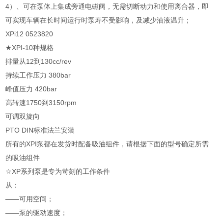
4）、可在泵体上集成旁通电磁阀，无需切断动力和使用离合器，即
可实现车辆在长时间运行时泵寿不受影响，及减少油液温升；
XPi12 0523820
★XPI-10种规格
排量从12到130cc/rev
持续工作压力 380bar
峰值压力 420bar
高转速1750到3150rpm
可调双旋向
PTO DIN标准法兰安装
所有的XPI泵都在发货时配备吸油组件，请根据下面的型号确定所需
的吸油组件
☆XP系列泵是专为苛刻的工作条件
从：
——可用空间；
——泵的驱动速度；