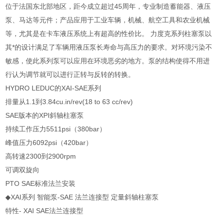
位于法国东北部地区，距今成立超过45周年，专业制造蓄能器、液压
泵、马达等元件；产品应用于工业车辆，机械、航空工具和农业机械
等，尤其是在卡车液压系统上有超高的性价比。 力度克系列柱塞泵以
其*的设计满足了车辆用液压泵长寿命与高压力的要求。对环境污染不
敏感，使此系列泵可以应用在环境恶劣的地方。泵的结构使得不用进
行认为调节就可以进行正转与反转的转换。
HYDRO LEDUC的XAI-SAE系列
排量从1.1到3.84cu.in/rev(18 to 63 cc/rev)
SAE版本的XPI斜轴柱塞泵
持续工作压力5511psi（380bar）
峰值压力6092psi（420bar）
高转速2300到2900rpm
可调双旋向
PTO SAE标准法兰安装
◆XAI系列 智能泵-SAE 法兰连接型 定量斜轴柱塞泵
特性- XAI SAE法兰连接型