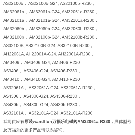
AS22100b， AS22100b-G24, AS22100b-R230，
AM32061a， AM32061a-G24, AM32061a-R230，
AM32101a， AM32101a-G24, AM32101a-R230，
AM32060b， AM32060b-G24, AM32060b-R230，
AM32100b， AM32100b-G24, AM32100b-R230，
AS32100B, AS32100B-G24, AS32100B-R230，
AH22061A, AH22061A-G24, AH22061A-R230，
AM3406， AM3406-G24, AM3406-R230，
AS3406， AS3406-G24, AS3406-R230，
AM3410， AM3410-G24, AM3410-R230，
AS32061A， AS32061A-G24, AS32061A-R230，
AS4306， AS4306-G24, AS4306-R230，
AS430b， AS430b-G24, AS430b-R230，
AS32101A， AS32101A-G24, AS32101A-R230
我司供应有
原装wandflun万福乐电磁阀AM32061a-R230
，具体型号
及万福乐的更多产品请联系咨询。