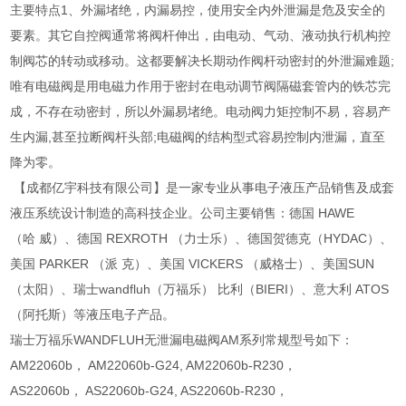
主要特点1、外漏堵绝，内漏易控，使用安全内外泄漏是危及安全的
要素。其它自控阀通常将阀杆伸出，由电动、气动、液动执行机构控
制阀芯的转动或移动。这都要解决长期动作阀杆动密封的外泄漏难题;
唯有电磁阀是用电磁力作用于密封在电动调节阀隔磁套管内的铁芯完
成，不存在动密封，所以外漏易堵绝。电动阀力矩控制不易，容易产
生内漏,甚至拉断阀杆头部;电磁阀的结构型式容易控制内泄漏，直至
降为零。
【成都亿宇科技有限公司】是一家专业从事电子液压产品销售及成套
液压系统设计制造的高科技企业。公司主要销售：德国 HAWE
（哈 威）、德国 REXROTH （力士乐）、德国贺德克（HYDAC）、
美国 PARKER （派 克）、美国 VICKERS （威格士）、美国SUN
（太阳）、瑞士wandfluh（万福乐） 比利（BIERI）、意大利 ATOS
（阿托斯）等液压电子产品。
瑞士万福乐WANDFLUH无泄漏电磁阀AM系列常规型号如下：
AM22060b， AM22060b-G24, AM22060b-R230，
AS22060b， AS22060b-G24, AS22060b-R230，