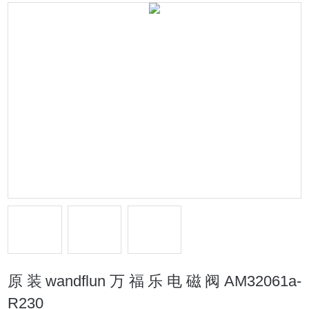
原装wandflun万福乐电磁阀AM32061a-
R230