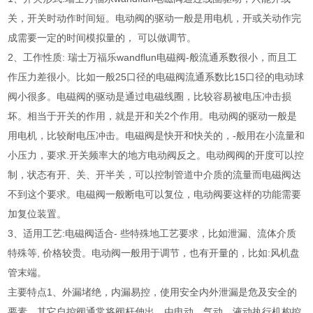
关，开关时动作时间短。电动阀的驱动一般是用电机，开或关动作完
成需要一定的时间模拟量的， 可以做调节。
2、工作性质: 瑞士万福乐wandflun电磁阀-般流通系数很小，而且工
作压力差很小。比如一般25口径的电磁阀流通系数比15口径的电动球
阀小很多。电磁阀的驱动是通过电磁线圈，比较容易被电压冲击损
坏。相当于开关的作用，就是开和关2个作用。电动阀的驱动一般是
用电机，比较耐电压冲击。电磁阀是快开和快关的，-般用在小流量和
小压力，要求.开关频率大的地方电动阀反之。电动阀阀的开度可以控
制，状态有开、关、开半关，可以控制管道中介质的流量而电磁阀达
不到这个要求。电磁阀一般断电可以复位，电动阀要这样的功能需要
加复位装置。
3、适用工艺:电磁阀适合- 些特殊地工艺要求，比如泄漏、流体介质
特殊等, 价格较贵。电动阀一般用于调节，也有开量的，比如:风机盘
管末端。
主要特点1、外漏堵绝，内漏易控，使用安全内外泄漏是危及安全的
要素。其它自控阀通常将阀杆伸出，由电动、气动、液动执行机构控