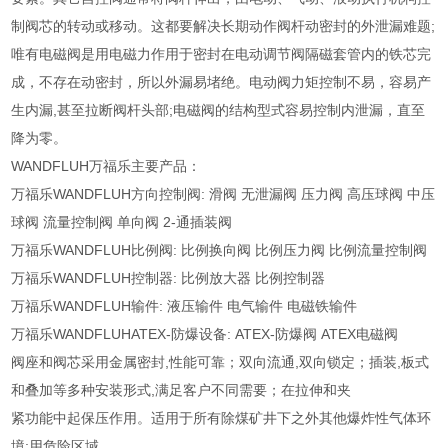
制阀芯的转动或移动。这都要解决长期动作阀杆动密封的外泄漏难题;
唯有电磁阀是用电磁力作用于密封在电动调节阀隔磁套管内的铁芯完
成，不存在动密封，所以外漏易堵绝。电动阀力矩控制不易，容易产
生内漏,甚至拉断阀杆头部;电磁阀的结构型式容易控制内泄漏，直至
降为零。
WANDFLUH万福乐主要产品：
万福乐WANDFLUH方向控制阀: 滑阀 无泄漏阀 压力阀 高压球阀 中压
球阀 流量控制阀 单向阀 2-通插装阀
万福乐WANDFLUH比例阀: 比例换向阀 比例压力阀 比例流量控制阀
万福乐WANDFLUH控制器: 比例放大器 比例控制器
万福乐WANDFLUH输件: 液压输件 电气输件 电磁铁输件
万福乐WANDFLUHATEX-防爆设备: ATEX-防爆阀 ATEX电磁阀
阀座和阀芯采用金属密封,性能可靠；双向流通,双向锁定；插装,板式
和叠加等多种安装形式,满足客户不同需要；在拉伸和夹
紧功能中起保压作用。适用于所有除煤矿井下之外其他爆炸性气体环
境;用危险区域。