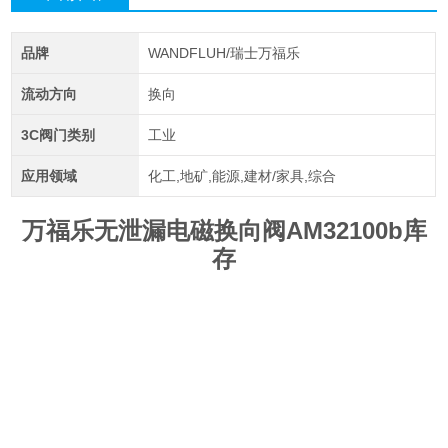
品牌
WANDFLUH/瑞士万福乐
流动方向
换向
3C阀门类别
工业
应用领域
化工,地矿,能源,建材/家具,综合
万福乐无泄漏电磁换向阀AM32100b库
存