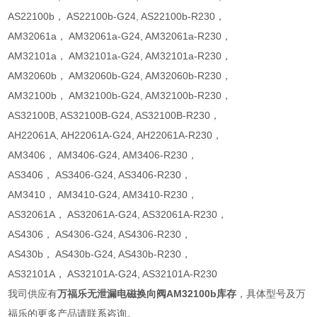
AS22100b， AS22100b-G24, AS22100b-R230，
AM32061a， AM32061a-G24, AM32061a-R230，
AM32101a， AM32101a-G24, AM32101a-R230，
AM32060b， AM32060b-G24, AM32060b-R230，
AM32100b， AM32100b-G24, AM32100b-R230，
AS32100B, AS32100B-G24, AS32100B-R230，
AH22061A, AH22061A-G24, AH22061A-R230，
AM3406， AM3406-G24, AM3406-R230，
AS3406， AS3406-G24, AS3406-R230，
AM3410， AM3410-G24, AM3410-R230，
AS32061A， AS32061A-G24, AS32061A-R230，
AS4306， AS4306-G24, AS4306-R230，
AS430b， AS430b-G24, AS430b-R230，
AS32101A， AS32101A-G24, AS32101A-R230
我司供应有
万福乐无泄漏电磁换向阀AM32100b库存
，具体型号及万
福乐的更多产品请联系咨询。