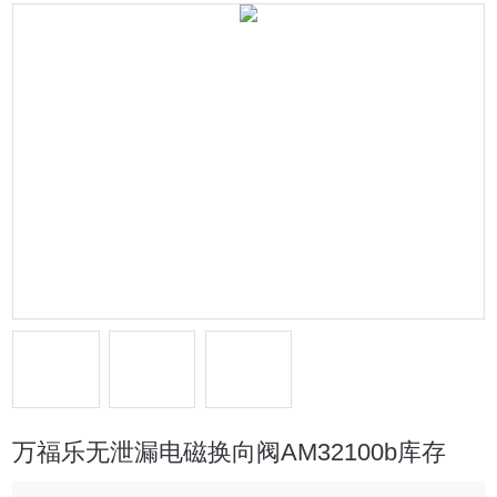
万福乐无泄漏电磁换向阀AM32100b库存