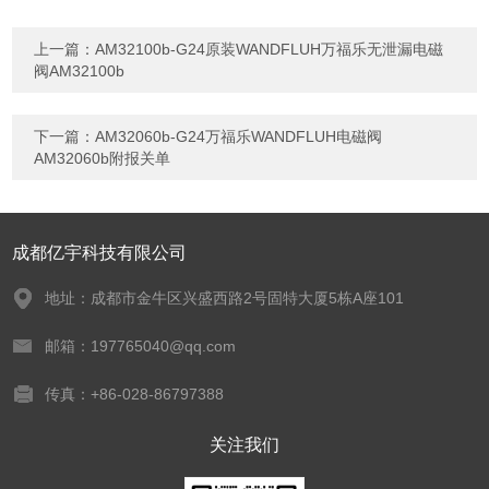
上一篇：
AM32100b-G24原装WANDFLUH万福乐无泄漏电磁
阀AM32100b
下一篇：
AM32060b-G24万福乐WANDFLUH电磁阀
AM32060b附报关单
成都亿宇科技有限公司
地址：成都市金牛区兴盛西路2号固特大厦5栋A座101
邮箱：197765040@qq.com
传真：+86-028-86797388
关注我们