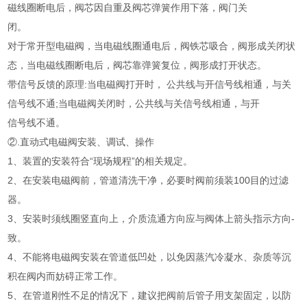
磁线圈断电后，阀芯因自重及阀芯弹簧作用下落，阀门关
闭。
对于常开型电磁阀，当电磁线圈通电后，阀铁芯吸合，阀形成关闭状
态，当电磁线圈断电后，阀芯靠弹簧复位，阀形成打开状态。
带信号反馈的原理:当电磁阀打开时， 公共线与开信号线相通，与关
信号线不通;当电磁阀关闭时，公共线与关信号线相通，与开
信号线不通。
②.直动式电磁阀安装、调试、操作
1、装置的安装符合“现场规程”的相关规定。
2、在安装电磁阀前，管道清洗干净，必要时阀前须装100目的过滤
器。
3、安装时须线圈竖直向上，介质流通方向应与阀体上箭头指示方向-
致。
4、不能将电磁阀安装在管道低凹处，以免因蒸汽冷凝水、杂质等沉
积在阀内而妨碍正常工作。
5、在管道刚性不足的情况下，建议把阀前后管子用支架固定，以防