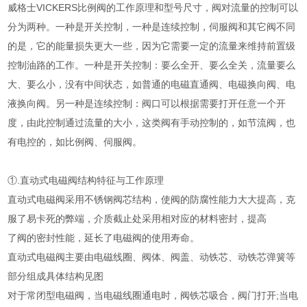
威格士VICKERS比例阀的工作原理和型号尺寸，阀对流量的控制可以
分为两种。一种是开关控制，一种是连续控制，伺服阀和其它阀不同
的是，它的能量损失更大一些，因为它需要一定的流量来维持前置级
控制油路的工作。一种是开关控制：要么全开、要么全关，流量要么
大、要么小，没有中间状态，如普通的电磁直通阀、电磁换向阀、电
液换向阀。另一种是连续控制：阀口可以根据需要打开任意一个开
度，由此控制通过流量的大小，这类阀有手动控制的，如节流阀，也
有电控的，如比例阀、伺服阀。
①.直动式电磁阀结构特征与工作原理
直动式电磁阀采用不锈钢阀芯结构，使阀的防腐性能力大大提高，克
服了易卡死的弊端，介质截止处采用相对应的材料密封，提高
了阀的密封性能，延长了电磁阀的使用寿命。
直动式电磁阀主要由电磁线圈、阀体、阀盖、动铁芯、动铁芯弹簧等
部分组成具体结构见图
对于常闭型电磁阀，当电磁线圈通电时，阀铁芯吸合，阀门打开;当电