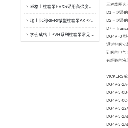
三种线圈选
威格士柱塞泵PVXS采用高强度材料和先进的密封技术
D1 – 封装
瑞士比利BIERI微型柱塞泵AKP20系列原理及维修
D2 – 封
D7 – Trans
学会威格士PVH系列柱塞泵常见故障排除，既省心又省钱
DG4V 
通过把阀安
到阀的电气连
有经验的液
VICKER
DG4V-2-2A
DG4V-3-0B
DG4V-3-0C
DG4V-3-22
DG4V-3-2A
DG4V-3-2A