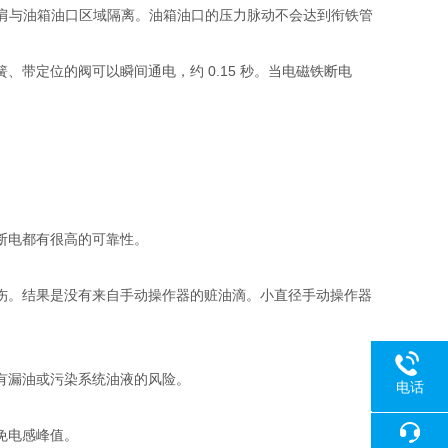
侧台肩与油箱油口区域隔离。油箱油口的压力脉动不会达到衔铁管
带定位的阀可以瞬间通电，约 0.15 秒。当电磁铁断电
断电都有很高的可靠性。
伤。结果是没有来自手动操作器的赃油滴。小直径手动操作器
有漏油或污染系统油液的风险。
电话
18080
免电感峰值。