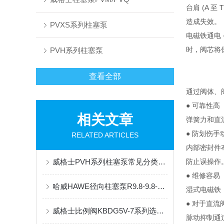
台肩 (A
造成失效。
PVXS系列柱塞泵
电磁铁通电
时，阀芯将
PVH系列柱塞泵
查看全部
通过阀体、
● 可靠性高
相关文章
弹簧力和直
● 防划伤手
RELATED ARTICLES
内部密封件
威格士PVH系列柱塞泵常见分类有哪些，看完你就知道了
防止误操作
● 维修容易
哈威HAWE径向柱塞泵R9.8-9.8-9.8-9.8A工作原理
湿式电磁铁
● 对于直流
威格士比例阀KBDG5V-7系列选型参考
脉动抑制通