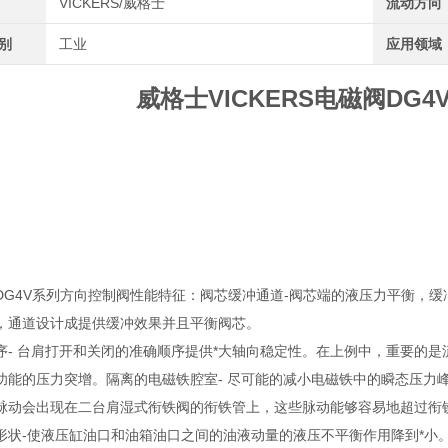
VICKERS/威格士
流动方向
类别
工业
应用领域
威格士VICKERS电磁阀DG4V-5
DG4V系列方向控制阀性能特征：阀芯缓冲通道-阀芯端的液压力平衡，
，通道设计成提供缓冲效果并且平衡阀芯。
- 台肩打开和关闭的准确顺序提供*大轴向稳定性。在上例中，重要的是流道 
功能的压力突增。隔离的电磁铁腔室- 尽可能的减小电磁铁中的瞬态压力
脉动会出现在二台肩湿式衔铁阀的衔铁管上，这些脉动能够容易地超过衔
形状-使液压缸油口和油箱油口之间的油液动量的液压不平衡作用降到*小。在传