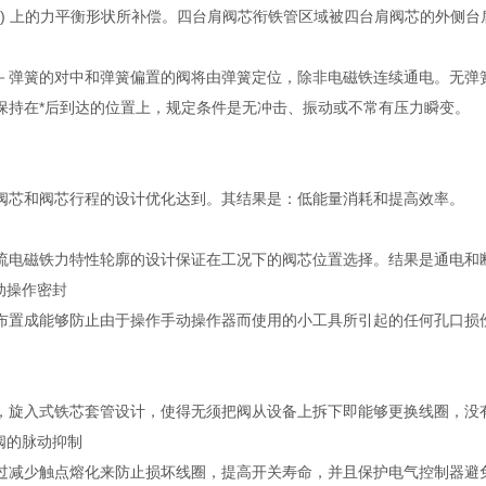
 至 T) 上的力平衡形状所补偿。四台肩阀芯衔铁管区域被四台肩阀芯的外
－弹簧的对中和弹簧偏置的阀将由弹簧定位，除非电磁铁连续通电。无弹簧、
保持在*后到达的位置上，规定条件是无冲击、振动或不常有压力瞬变。
阀芯和阀芯行程的设计优化达到。其结果是：低能量消耗和提高效率。
流电磁铁力特性轮廓的设计保证在工况下的阀芯位置选择。结果是通电和
动操作密封
布置成能够防止由于操作手动操作器而使用的小工具所引起的任何孔口损
。
，旋入式铁芯套管设计，使得无须把阀从设备上拆下即能够更换线圈，没
阀的脉动抑制
过减少触点熔化来防止损坏线圈，提高开关寿命，并且保护电气控制器避