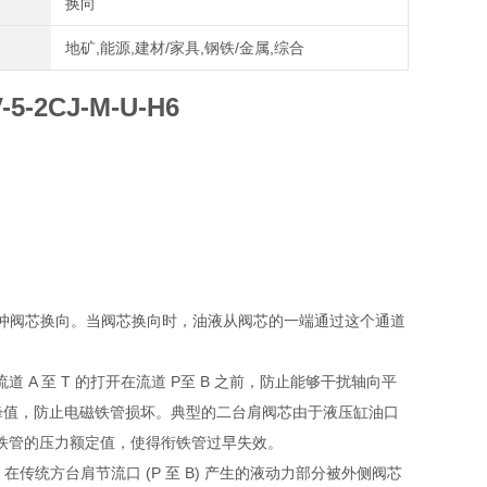
换向
地矿,能源,建材/家具,钢铁/金属,综合
-2CJ-M-U-H6
缓冲阀芯换向。当阀芯换向时，油液从阀芯的一端通过这个通道
A 至 T 的打开在流道 P至 B 之前，防止能够干扰轴向平
峰值，防止电磁铁管损坏。典型的二台肩阀芯由于液压缸油口
铁管的压力额定值，使得衔铁管过早失效。
统方台肩节流口 (P 至 B) 产生的液动力部分被外侧阀芯