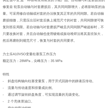
调定值不变,是一种很有应用前景的节能产品。自动轴与衬套磨损后的
修复齿 轮泵自动轴与衬套磨损后，其共同间隙增大，必将影响泵的油
量。可采用修自动轴或衬套的办法恢复其正常的共同间隙。若自动轴
磨损细微，只需压出旧衬套后换上规范尺寸的衬套，共同间隙便可恢
复到答应局限。若自动轴与衬套磨损严峻且共同间隙严峻超标时，不
只要改换衬套，并且自动轴也使用镀铬或振动堆焊法将其直径加大，
然后再磨削到规范尺寸，恢复与衬套的共同要求。
力士乐A10VSO变量柱塞泵工作压力
额定压力：28MPa，尖峰压力：35 MPa
特性
- 斜盘结构轴向柱塞变量泵，用于开式回路中的静液压传动。
- 流量与传动速度和排量成比例。
- 通过调节旋转斜盘角度，可实现流量的无级变化。
- 2 个壳体泄油口。