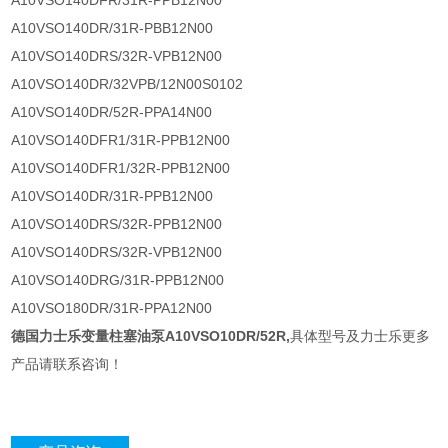
A10VSO140DFR/31R-PPB12N00
A10VSO140DR/31R-PBB12N00
A10VSO140DRS/32R-VPB12N00
A10VSO140DR/32VPB/12N00S0102
A10VSO140DR/52R-PPA14N00
A10VSO140DFR1/31R-PPB12N00
A10VSO140DFR1/32R-PPB12N00
A10VSO140DR/31R-PPB12N00
A10VSO140DRS/32R-PPB12N00
A10VSO140DRS/32R-VPB12N00
A10VSO140DRG/31R-PPB12N00
A10VSO180DR/31R-PPA12N00
德国力士乐变量柱塞油泵A10VSO10DR/52R
​​,
具体型号及力士乐更多
产品请联系咨询！