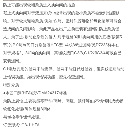
防止可能出现较粗杂质进入换向阀的措施
截止式换向阀对于液压系统中经常出现的微小杂质不会受到性能影
响。对于较大颗粒杂质,例如,铁屑、密封件脱落物和氧化层等可能会
造成阀的关闭影响，为此产品在出厂之前已装有滤网以防止杂质侵
人。为了进-步防止杂质的侵人,对于规格0和1换向阀用的底板(按第5
节)的P 0与A(B)口分别旋装HFC型1/4或3/8过滤网(见D7235样本)。
对于规格2、3和4的换向阀、其螺纹接口G3/8,G1/2和G3/4可以自己
安装滤网。
G1螺纹孔用的滤网不能提供。滤网不能替代过滤器，但实践证明能防
止错误功能。如出现错误功能，应先检查滤网。
特殊介质
●水乙二醇(HFA)按VDMA24317标准
为防止腐蚀,主要功能零部件(阀球、阀座、顶杆等)由不锈钢制成或者
软氮化处理(阀体规格3阀体
与螺栓等作镀锌处理。
订货形式: G3-1 HFA