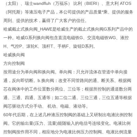
（太阳）、瑞士wandfluh（万福乐） 比利（BIERI）、意大利 ATOS
（阿托斯）等液压电子产品，本公司提供的产品质量*乘、提供的服务
周到、提供的技术，赢得了广大客户的信任。
哈威截止式换向阀_HAWE是哈威生产的截止式换向阀G系列产品中的
一种。哈威G系列换向阀包含直流电磁铁G、交流电磁铁WG、液控
H、气控P、滚轮K、顶杆T、手柄F、旋钮D系列。
哈威换向阀
方向控制阀
按用途分为单向阀和换向阀。单向阀：只允许流体在管道中单向接
通，反向即切断。b.换向阀：改变不同管路间的通、断关系、根据阀
芯在阀体中的工作位置数分两位、三位等；根据所控制的通道数分两
通、三通、四通、五通等；如二位二通、三位三通，三位五通等根据
阀芯驱动方式分手动、 机动、电磁、液动等。
60年代后期，在上述几种液压控制阀的基础上又研制出电液比例控制
阀。它的输出量(压力、流量)能随输入的电信号连续变化。电液比例
控制阀按作用不同，相应地分为电液比例压力控制阀、电液比例流量