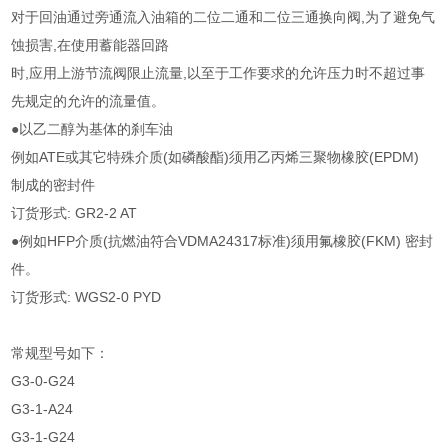
对于回油通过旁通流入油箱的二位二通和二位三通换向阀,为了避免气
蚀损害,在使用蓄能器回路
时,应用上游节流阀限止流量,以至于工作要求的允许压力时不超过事
先规定的允许的流量值。
●以乙二醇为基体的刹车油
例如ATE或其它特殊介质(如磷酸酯)须用乙丙烯三聚物橡胶(EPDM)
制成的密封件
订货形式: GR2-2 AT
●例如HFP介质(抗燃油符合VDMA24317标准)须用氟橡胶(FKM) 密封
件。
订货形式: WGS2-0 PYD
常规型号如下：
G3-0-G24
G3-1-A24
G3-1-G24