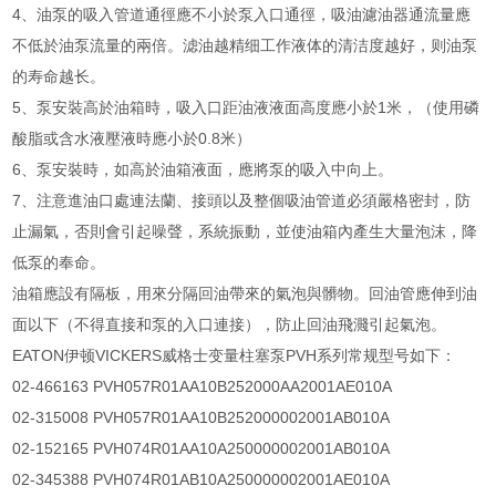
4、油泵的吸入管道通徑應不小於泵入口通徑，吸油濾油器通流量應
不低於油泵流量的兩倍。滤油越精细工作液体的清洁度越好，则油泵
的寿命越长。
5、泵安裝高於油箱時，吸入口距油液液面高度應小於1米，（使用磷
酸脂或含水液壓液時應小於0.8米）
6、泵安裝時，如高於油箱液面，應將泵的吸入中向上。
7、注意進油口處連法蘭、接頭以及整個吸油管道必須嚴格密封，防
止漏氣，否則會引起噪聲，系統振動，並使油箱內產生大量泡沫，降
低泵的奉命。
油箱應設有隔板，用來分隔回油帶來的氣泡與髒物。回油管應伸到油
面以下（不得直接和泵的入口連接），防止回油飛濺引起氣泡。
EATON伊顿VICKERS威格士变量柱塞泵PVH系列常规型号如下：
02-466163 PVH057R01AA10B252000AA2001AE010A
02-315008 PVH057R01AA10B252000002001AB010A
02-152165 PVH074R01AA10A250000002001AB010A
02-345388 PVH074R01AB10A250000002001AE010A