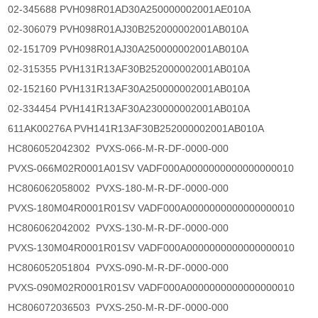
02-345688 PVH098R01AD30A250000002001AE010A
02-306079 PVH098R01AJ30B252000002001AB010A
02-151709 PVH098R01AJ30A250000002001AB010A
02-315355 PVH131R13AF30B252000002001AB010A
02-152160 PVH131R13AF30A250000002001AB010A
02-334454 PVH141R13AF30A230000002001AB010A
611AK00276A PVH141R13AF30B252000002001AB010A
HC806052042302 PVXS-066-M-R-DF-0000-000
PVXS-066M02R0001A01SV VADF000A0000000000000000010
HC806062058002 PVXS-180-M-R-DF-0000-000
PVXS-180M04R0001R01SV VADF000A0000000000000000010
HC806062042002 PVXS-130-M-R-DF-0000-000
PVXS-130M04R0001R01SV VADF000A0000000000000000010
HC806052051804 PVXS-090-M-R-DF-0000-000
PVXS-090M02R0001R01SV VADF000A0000000000000000010
HC806072036503 PVXS-250-M-R-DF-0000-000