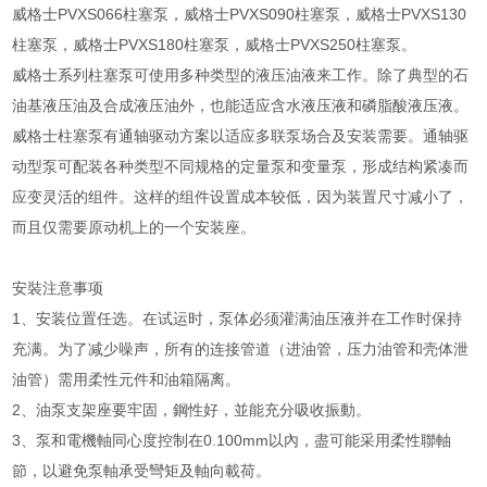
威格士PVXS066柱塞泵，威格士PVXS090柱塞泵，威格士PVXS130
柱塞泵，威格士PVXS180柱塞泵，威格士PVXS250柱塞泵。
威格士系列柱塞泵可使用多种类型的液压油液来工作。除了典型的石
油基液压油及合成液压油外，也能适应含水液压液和磷脂酸液压液。
威格士柱塞泵有通轴驱动方案以适应多联泵场合及安装需要。通轴驱
动型泵可配装各种类型不同规格的定量泵和变量泵，形成结构紧凑而
应变灵活的组件。这样的组件设置成本较低，因为装置尺寸减小了，
而且仅需要原动机上的一个安装座。
安裝注意事项
1、安装位置任选。在试运时，泵体必须灌满油压液并在工作时保持
充满。为了减少噪声，所有的连接管道（进油管，压力油管和壳体泄
油管）需用柔性元件和油箱隔离。
2、油泵支架座要牢固，鋼性好，並能充分吸收振動。
3、泵和電機軸同心度控制在0.100mm以內，盡可能采用柔性聯軸
節，以避免泵軸承受彎矩及軸向載荷。