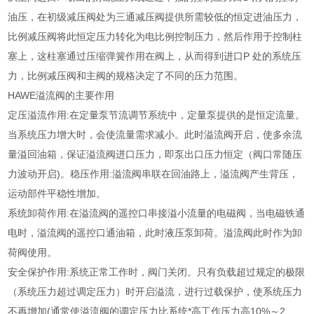
油压，在初级减压阀处为三通减压阀提供所需较低的恒定进油压力，
比例减压阀将此恒定压力转化为电比例控制压力，然后作用于控制柱
塞上，这柱塞通过压缩弹簧作用在阀上，从而得到进口P 处的系统压
力，比例减压阀和主阀的规格决定了不同的压力范围。
HAWE溢流阀的主要作用
定压溢流作用:在定量泵节流调节系统中，定量泵提供的是恒定流量。
当系统压力增大时，会使流量需求减小。此时溢流阀开启，使多余流
量溢回油箱，保证溢流阀进口压力，即泵出口压力恒定（阀口常随压
力波动开启)。稳压作用:溢流阀串联在回油路上，溢流阀产生背压，
运动部件平稳性增加。
系统卸荷作用:在溢流阀的遥控口串接溢小流量的电磁阀，当电磁铁通
电时，溢流阀的遥控口通油箱，此时液压泵卸荷。溢流阀此时作为卸
荷阀使用。
安全保护作用:系统正常工作时，阀门关闭。只有负载超过规定的极限
（系统压力超过调定压力）时开启溢流，进行过载保护，使系统压力
不再增加(通常使溢流阀的调定压力比系统*高工作压力高10%～2