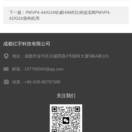
下一篇：
PMVP4-44/G24哈威HAWE比例溢流阀PMVP4-
42/G24盾构机用
成都亿宇科技有限公司
地址：成都市金牛区兴盛西路2号固特大厦5栋A座101
邮箱：197765040@qq.com
传真：+86-028-86797388
关注我们