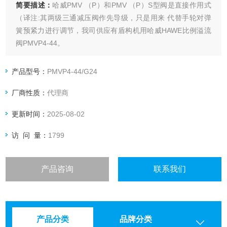
简要描述：
哈威PMV （P）和PMV （P）S型阀是直接作用式
（译注:其两级三通减压阀作先导级，只是用来 代替手轮对弹
簧预紧力进行调节，我司供应有盾构机用哈威HAWE比例溢流
阀PMVP4-44。
产品型号：
PMVP4-44/G24
厂商性质：
代理商
更新时间：
2025-08-02
访 问 量：
1799
产品咨询
联系我们
产品分类
品牌分类