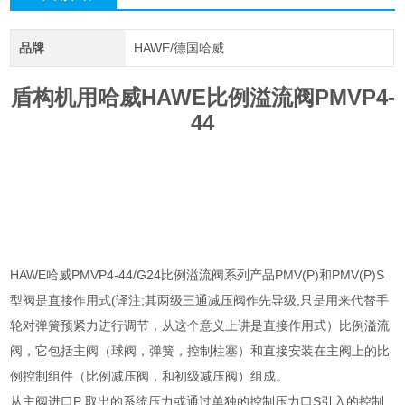
品牌
HAWE/德国哈威
盾构机用哈威HAWE比例溢流阀PMVP4-
44
HAWE哈威PMVP4-44/G24比例溢流阀系列产品PMV(P)和PMV(P)S
型阀是直接作用式(译注;其两级三通减压阀作先导级,只是用来代替手
轮对弹簧预紧力进行调节，从这个意义上讲是直接作用式）比例溢流
阀，它包括主阀（球阀，弹簧，控制柱塞）和直接安装在主阀上的比
例控制组件（比例减压阀，和初级减压阀）组成。
从主阀进口P 取出的系统压力或通过单独的控制压力口S引入的控制