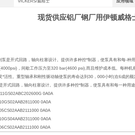
VICKERS/威格士
应用领域
现货供应铝厂钢厂用伊顿威格士
列泵是开式回路，轴向柱塞设计。提供许多种控*制器，使泵具有和每-种
r(4000psi)，间歇工作压力至320 bar(4600 psi),而且维护成本低。
灵*活性。重型轴承和刚性驱动轴使泵的寿命达到30，000小时(在6成的
泵是开式回路，轴向柱塞设计。提供许多种控*制器，使泵具有和每一种用
11GS02ABC202600G 0A0A
10GS02AAB2811000 0A0A
5CS02AAB2111000 0A0A
10GS04AAB2311000 0A0A
6CS02AAB2111000 0A0A