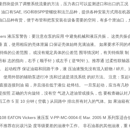
量挡块提供了调整系统流量的方法，压力表口可以监测进口和出口的工况，
，油口有SAE, ISO和BSPP管螺纹和法兰品种，提供各种安装方式用在机
油口品种有货，便于布管和把泵安装在设备需要的空间，有多个泄油口，
Vickers 液压泵警告：要注意在泵的应用 中避免机械和液压共振， 这类共振
垂 直，使用相应的壳体泄漏 口保证壳体始终充满油液。 如果要求不同的
求特殊的公差范围， 或没有规定具体的公差范 围等情况时，有关特殊限 制
标 志的指向，右手 ( 顺手针 ) 或左手 ( 逆*时针 )。推荐通 过柔
询。 起动程序 保证油箱和回路干净，液 压油液预先没有混入赃物 / 碎片
。 使用外部的辅助泵进行冲 洗和过滤是清洗系统 的好方法。 注意：泵
须直接连接到油 箱，并且须在低于液位 处终结。 一旦泵起动，应当有几秒
是按照 正确的方向旋转，没有空 气进入进油管或接头，也 要检查确认封
工作 5 至 10 分钟 ( 空载 ) 从回路中 排出所有封入的气体。如 果
8 EATON Vickers 液压泵 V-PP-MC-0004-E Mar. 2005 M 系列泵适
，不推荐在比该污染 度等级要差的油液中工作。 非石油基的其他油液，重