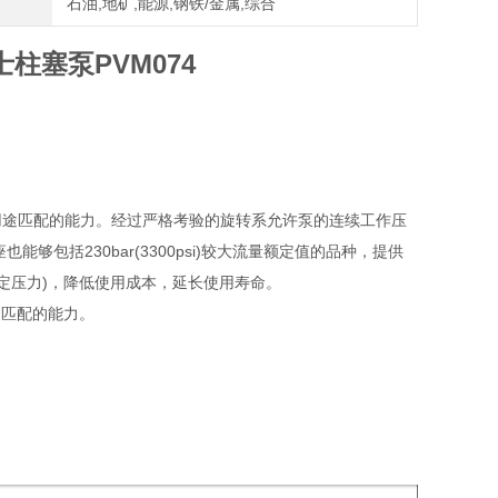
石油,地矿,能源,钢铁/金属,综合
柱塞泵PVM074
用途匹配的能力。经过严格考验的旋转系允许泵的连续工作压
每种机座也能够包括230bar(3300psi)较大流量额定值的品种，提供
额定压力)，降低使用成本，延长使用寿命。
途匹配的能力。