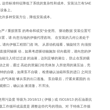
这些标准特征降低了系统的复杂性和成本。安装法兰有SAE
器设备上。
允许多种安装方位，降低安装成本。
会严 / 重损害泵 的寿命和或安*全使用。 驱动数据 安装位置可
布置，请 向您当地的伊顿代理咨询。 在安装的几何公差处于
，请向伊顿工程部门咨 询。 从原动机端看，轴旋转方 向须按
性联轴器直接同轴驱 动，如果考虑驱动轴施加 径向载荷，请向您的伊
。油箱注入经过过滤 的油液，达到足够的液位， 防止在泵的吸
起动之前，通过 高处的泄漏口给壳体加 入所使用的液压油，壳
 钟的自吸，如果泵不自吸， 检查确认油箱和泵的进口 之间没
入的气体能 够从泵的出口逃逸。 泵自吸后，拧紧未紧固的 出
油箱有观察口，确认油 液清澈，不浑浊。
合使用污染度 等级为 20/18/13 ( 伊顿 ) 或 ISO18/13 的石油基抗
 载工作循环或温度是 调整这些代号的理由。对 于特殊工作循