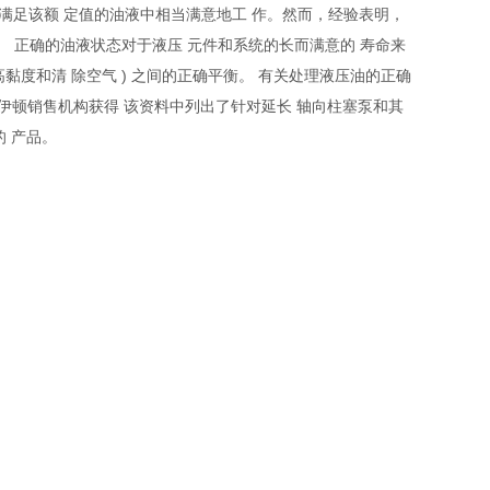
在满足该额 定值的油液中相当满意地工 作。然而，经验表明，
是*佳。 正确的油液状态对于液压 元件和系统的长而满意的 寿命来
高黏度和清 除空气 ) 之间的正确平衡。 有关处理液压油的正确
近的伊顿销售机构获得 该资料中列出了针对延长 轴向柱塞泵和其
 产品。