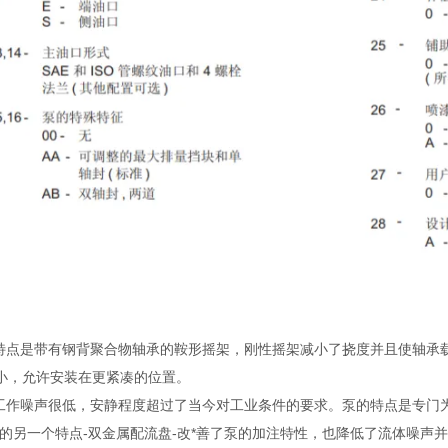
特点是带有钢背聚合物轴承的鞍形摇架，刚性摇架减小了挠度并且使轴承
小，允许安装在更紧凑的位置。
工作噪声很低，安静程度超过了当今对工业条件的要求。泵的特点是专门为
泵的另一个特点-双金属配流盘-改*善了泵的加注特性，也降低了流体噪声