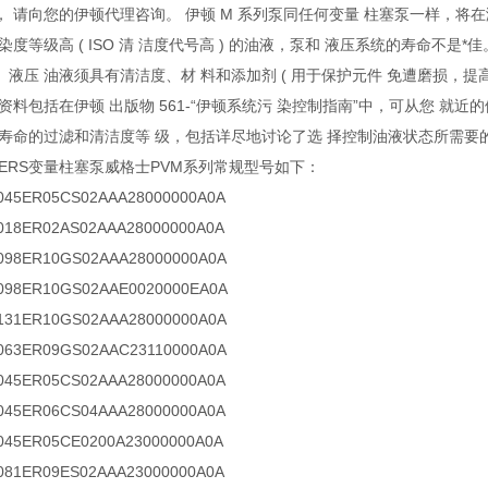
， 请向您的伊顿代理咨询。 伊顿 M 系列泵同任何变量 柱塞泵一样，将
染度等级高 ( ISO 清 洁度代号高 ) 的油液，泵和 液压系统的寿命不
液压 油液须具有清洁度、材 料和添加剂 ( 用于保护元件 免遭磨损，提
资料包括在伊顿 出版物 561-“伊顿系统污 染控制指南”中，可从您 就
件寿命的过滤和清洁度等 级，包括详尽地讨论了选 择控制油液状态所需要的
KERS变量柱塞泵威格士PVM系列常规型号如下：
5ER05CS02AAA28000000A0A
8ER02AS02AAA28000000A0A
8ER10GS02AAA28000000A0A
98ER10GS02AAE0020000EA0A
31ER10GS02AAA28000000A0A
3ER09GS02AAC23110000A0A
5ER05CS02AAA28000000A0A
5ER06CS04AAA28000000A0A
5ER05CE0200A23000000A0A
1ER09ES02AAA23000000A0A