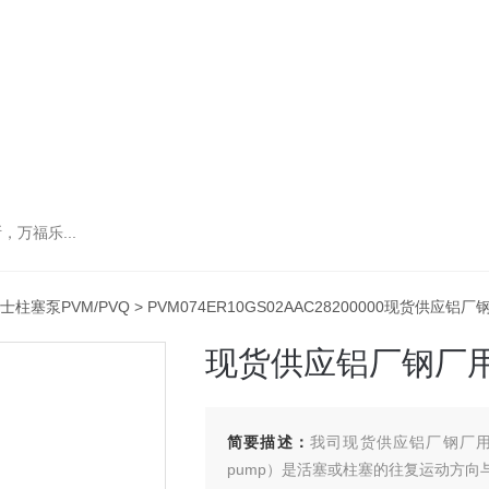
万福乐...
士柱塞泵PVM/PVQ
> PVM074ER10GS02AAC28200000现货供应
现货供应铝厂钢厂用
简要描述：
我司现货供应铝厂钢厂用伊
pump）是活塞或柱塞的往复运动方