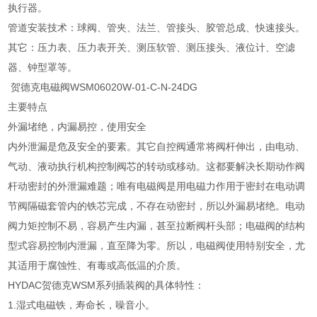
执行器。
管道安装技术：球阀、管夹、法兰、管接头、胶管总成、快速接头。
其它：压力表、压力表开关、测压软管、测压接头、液位计、空滤
器、钟型罩等。
贺德克电磁阀WSM06020W-01-C-N-24DG
主要特点
外漏堵绝，内漏易控，使用安全
内外泄漏是危及安全的要素。其它自控阀通常将阀杆伸出，由电动、
气动、液动执行机构控制阀芯的转动或移动。这都要解决长期动作阀
杆动密封的外泄漏难题；唯有电磁阀是用电磁力作用于密封在电动调
节阀隔磁套管内的铁芯完成，不存在动密封，所以外漏易堵绝。电动
阀力矩控制不易，容易产生内漏，甚至拉断阀杆头部；电磁阀的结构
型式容易控制内泄漏，直至降为零。所以，电磁阀使用特别安全，尤
其适用于腐蚀性、有毒或高低温的介质。
HYDAC贺德克WSM系列插装阀的具体特性：
1.湿式电磁铁，寿命长，噪音小。