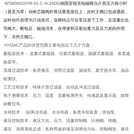
WSM06020YR-01-C-N-24DG
德国贺德克电磁阀当介质压力很小时
（甚至为零）动铁芯随阀杆将活塞直接拉上，此时主阀口也成通路，
这时动作原理为只动形式，该阀特点可在零压差下工作，且流量比先
导阀大。断电后，磁场消失，在弹簧和活塞自重力及压力差的作用
下，关闭主阀口。
HYDAC产品的供货范围主要包括以下几个方面：
蓄能器技术： 皮囊式蓄能器、活塞式蓄能器、隔膜式蓄能器、各类减
振器等。
流体过滤技术：各类液压、润滑过滤器、滤油车、真空脱水车、油品
检测仪。
工艺过程技术：特殊介质过滤器、自动反冲洗过滤器。
电子测量技术：压力、温度、流量检测开关、传感器及显示器、故障
诊断仪等。
冷却技术： 油/风冷却器、水冷却器，各类冷却装置，供油泵。
液压控制技术：液压方向、压力、流量控制阀、比例阀、球阀。
液压、润滑系统总成：各种用途的液压润滑动力站、控制阀块、液压