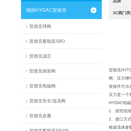
品牌
德国HYDAC贺德克
3C阀门
贺德克球阀
贺德克蓄能器SBO
贺德克滤芯
贺德克HY
贺德克插装阀
阀、压力继
贺德克电磁阀
按操作方法
压力是一个
贺德克安全/溢流阀
HYDAC电
1、按照现
贺德克皮囊
2、接口方式
根据流体参
贺德克蓄能器SB330