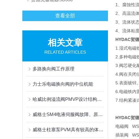
1、腐蚀性
2、高温流
查看全部
3、流体状
4、流体粘
HYDAC贺
相关文章
1.湿式电
RELATED ARTICLES
2.多种电
3.阀芯硬
多路换向阀工作原理
4.阀在关
5.表面镀锌
力士乐电磁换向阀的中位机能
6.电磁铁
哈威比例溢流阀PMVP设计结构简单，更容易维护和安装
7.结构紧凑
威格士SM4电液伺服阀故障、原因、排除
HYDAC贺
电磁阀 WSM0
威格士柱塞泵PVM具有较高的体积效率和机械效率
插装阀 WSM0