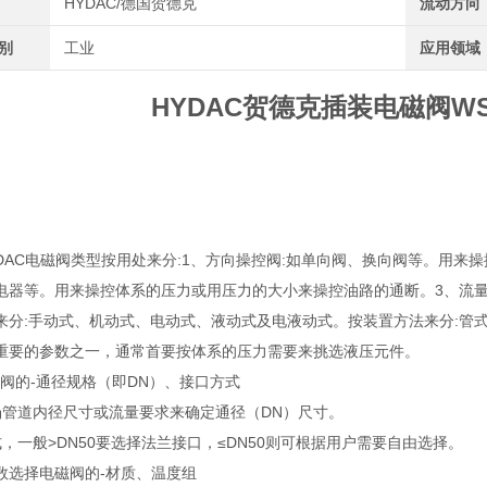
HYDAC/德国贺德克
流动方向
类别
工业
应用领域
HYDAC贺德克插装电磁阀WSM0
TDAC电磁阀类型按用处来分:1、方向操控阀:如单向阀、换向阀等。用来
电器等。用来操控体系的压力或用压力的大小来操控油路的通断。3、流量
来分:手动式、机动式、电动式、液动式及电液动式。按装置方法来分:管
重要的参数之一，通常首要按体系的压力需要来挑选液压元件。
磁阀的-通径规格（即DN）、接口方式
场管道内径尺寸或流量要求来确定通径（DN）尺寸。
，一般>DN50要选择法兰接口，≤DN50则可根据用户需要自由选择。
数选择电磁阀的-材质、温度组