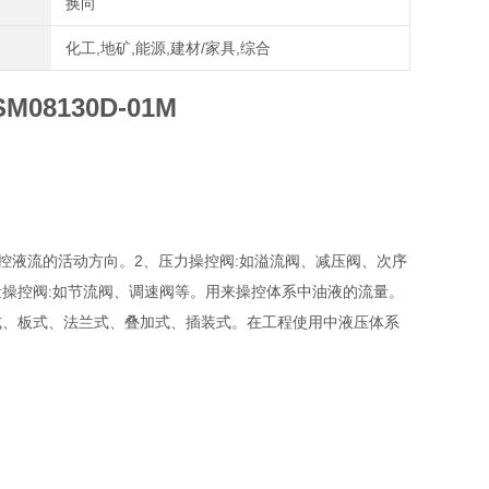
换向
化工,地矿,能源,建材/家具,综合
8130D-01M
操控液流的活动方向。2、压力操控阀:如溢流阀、减压阀、次序
操控阀:如节流阀、调速阀等。用来操控体系中油液的流量。
式、板式、法兰式、叠加式、插装式。在工程使用中液压体系