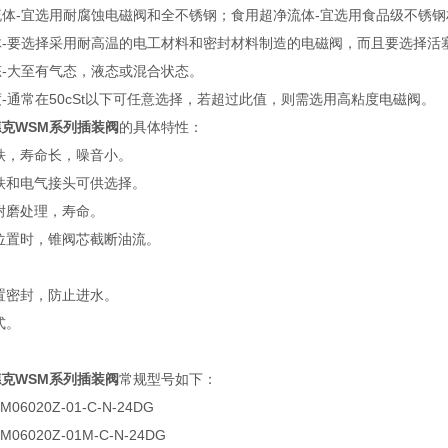
流体-宜选用耐腐蚀电磁阀和全不锈钢；食用超净流体-宜选用食品级不锈
体-要选择采用耐高温的电工材料和密封材料制造的电磁阀，而且要选择活
态-大至有气态，液态或混合状态。
度-通常在50cSt以下可任意选择，若超过此值，则需选用高粘度电磁阀。
德克WSM系列插装阀
的具体特性：
磁铁，寿命长，噪音小。
磁铁和电气接头可供选择。
化耐磨处理，寿命。
闭位置时，锥阀芯截断油流。
。
内置密封，防止进水。
式。
德克WSM系列插装阀
常规型号如下：
6020Z-01-C-N-24DG
6020Z-01M-C-N-24DG