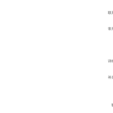
联
常
详
补