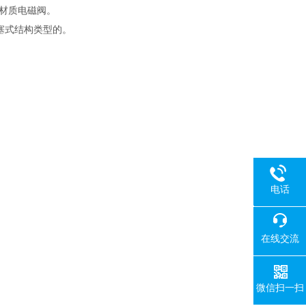
钢材质电磁阀。
塞式结构类型的。
电话
18080
在线交流
微信扫一扫