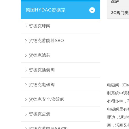
品牌
德国HYDAC贺德克
3C阀门
贺德克球阀
贺德克蓄能器SBO
贺德克滤芯
贺德克插装阀
贺德克电磁阀
电磁阀（El
制系统中调
贺德克安全/溢流阀
有很多种，
电磁阀里有
贺德克皮囊
哪边，通过
塞，活塞又
贺德克蓄能器SB330