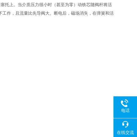
塞托上。当介质压力很小时（甚至为零）动铁芯随阀杆将活
下工作，且流量比先导阀大。断电后，磁场消失，在弹簧和活
电话
18080
在线交流