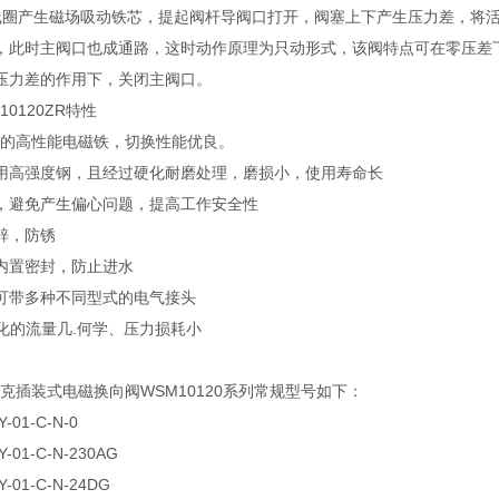
圈产生磁场吸动铁芯，提起阀杆导阀口打开，阀塞上下产生压力差，将活
，此时主阀口也成通路，这时动作原理为只动形式，该阀特点可在零压差
压力差的作用下，关闭主阀口。
10120ZR特性
AC的高性能电磁铁，切换性能优良。
用高强度钢，且经过硬化耐磨处理，磨损小，使用寿命长
，避免产生偏心问题，提高工作安全性
锌，防锈
内置密封，防止进水
可带多种不同型式的电气接头
优化的流量几.何学、压力损耗小
德克插装式电磁换向阀WSM10120系列常规型号如下：
0Y-01-C-N-0
-01-C-N-230AG
-01-C-N-24DG