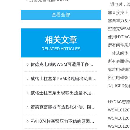
通电时，线
塞直接拉上
查看全部
塞自重力及
贺德克WSM
使用HYD
相关文章
所有阀件采
RELATED ARTICLES
一体式阀体
所有表面镀
贺德克电磁阀WSM可适用于多种液体和气体介质
标准电磁铁
所供电磁铁
威格士柱塞泵PVM出现输出流量不足或不输出油故障的解决方法
采用CFD
威格士柱塞泵出现输出流量不足或不输出油液时的处理方法
HYDAC贺
贺德克蓄能器有热膨胀补偿、阻隔运送罐的作用
WSM1012
WSM10120Y
PVH074柱塞泵压力不稳的原因分析
WSM10120Y