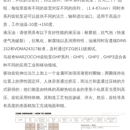
密封，9-抗挤压密封，10止推环。GHP系列齿轮泵，分为三个产品
组，每组里面有不同的齿宽对应不同的排列，（1.4-87cm/r）同时本
系列齿轮泵还可以提供不同的法兰，轴和进出油口。适用于高温介
质，工作油温-10度-+150度。
液压油：请使用具有以下良好性能的液压油：耐磨损，抗气泡（快速
使气泡破裂），抗氧化，耐腐蚀以及润滑特性，油液同时应遵循DIN5
152和VDMA24317标准，及时通过FZG的11级测试。
马祖奇MARZOCCHI齿轮泵GHP系列：GHP1，GHP2，GHP3适合各
种不同的应用工业和移动领域。
驱动齿轮伸出法兰上加上一个金属环加强溶液密封圈轴；两圈保持在
位置上的弹性固定环。人体异形通过挤压，而法兰和盖通过压铸的方
式获得的；他们都是由特殊的高耐热铝合金的变形小化甚至当受到高
压。齿轮采用特殊钢。其制造工艺包括渗碳、淬火。然后，齿轮等具
有高度的表面精加工完成地面和细。