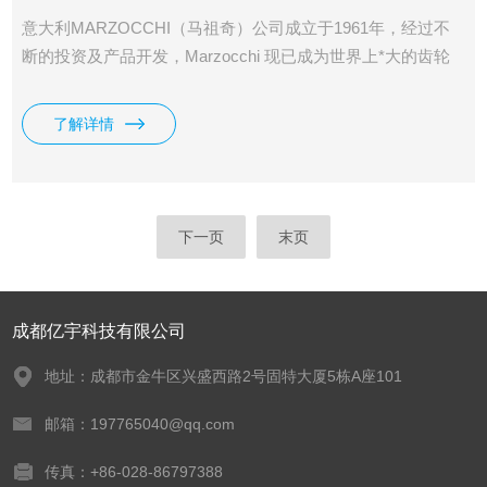
意大利MARZOCCHI（马祖奇）公司成立于1961年，经过不
断的投资及产品开发，Marzocchi 现已成为世界上*大的齿轮
泵及齿轮马达的生产厂家之一，我司供应意大利马祖奇
MARZOCCHI齿轮泵ALP3现货，低噪音，部件数量少，结构
了解详情
简单，故效率高且寿命长。
下一页
末页
成都亿宇科技有限公司
地址：成都市金牛区兴盛西路2号固特大厦5栋A座101
邮箱：197765040@qq.com
传真：+86-028-86797388