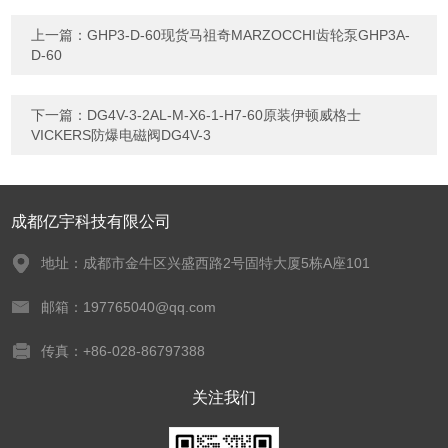
上一篇：
GHP3-D-60现货马祖奇MARZOCCHI齿轮泵GHP3A-
D-60
下一篇：
DG4V-3-2AL-M-X6-1-H7-60原装伊顿威格士
VICKERS防爆电磁阀DG4V-3
成都亿宇科技有限公司
地址：成都市金牛区兴盛西路2号固特大厦5栋A座101
邮箱：197765040@qq.com
传真：+86-028-86797388
关注我们