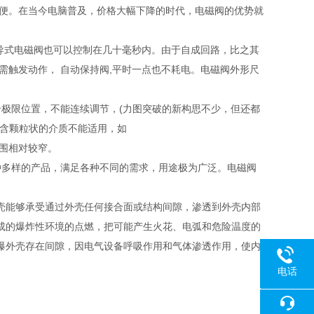
方便。在当今电脑普及，价格大幅下降的时代，电磁阀的优势就
导式电磁阀也可以控制在几十毫秒内。由于自成回路，比之其
需触发动作， 自动保持阀,平时一点也不耗电。电磁阀外形尺
极限位置，不能连续调节，(力图突破的新构思不少，但还都
，含颗粒状的介质不能适用，如
围相对较窄。
种多样的产品，满足各种不同的需求，用途极为广泛。电磁阀
壳能够承受通过外壳任何接合面或结构间隙，渗透到外壳内部
成的爆炸性环境的点燃，把可能产生火花、电弧和危险温度的
爆外壳存在间隙，因电气设备呼吸作用和气体渗透作用，使内
电话
18080