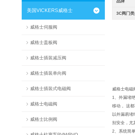
品牌
美国VICKERS威格士
3C阀门
威格士伺服阀
威格士盖板阀
威格士插装减压阀
威格士插装单向阀
威格士插装式电磁阀
威格士电磁
1、外漏堵
威格士电磁阀
移动 。这
以外漏易堵
威格士比例阀
别安全，尤
2、系统简
威格士柱塞泵PVM/PVQ