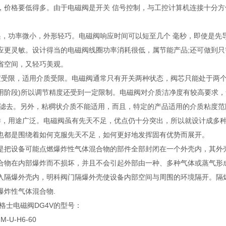
，价格要低得多。由于电磁阀是开关 信号控制，与工控计算机连接十分
递，功率微小，外形轻巧。电磁阀响应时间可以短至几个 毫秒，即使是先
应更灵敏。设计得当的电磁阀线圈功率消耗很低，属节能产品;还可做到只
省空间，又轻巧美观。
度受限，适用介质受限。电磁阀通常只有开关两种状态，阀芯只能处于两个
用阶段)所以调节精度还受到一定限制。电磁阀对介质洁净度有较高要求
先滤去。另外，粘稠状介质不能适用，而且，特定的产品适用的介质粘度范
样，用途广泛。电磁阀虽有先天不足，优点仍十分突出，所以就设计成多
也都是围绕着如何克服先天不足，如何更好地发挥固有优势而展开。
是把设备可能点燃爆炸性气体混合物的部件全部封闭在一个外壳内，其外
合物在内部爆炸而不损坏，并且不会引起外部由一种、多种气体或蒸气形
入隔爆外壳内，明科阀门隔爆外壳使设备内部空间与周围的环境隔开。隔
爆炸性气体混合物.
S威格士电磁阀DG4V的型号：
-M-U-H6-60