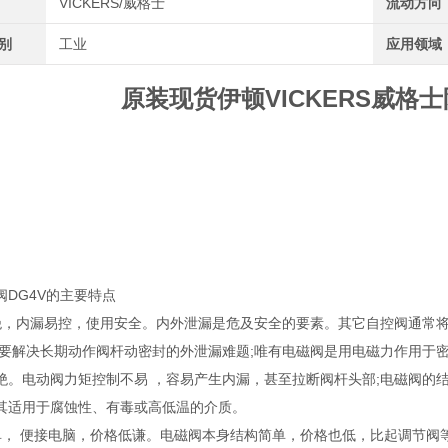
VICKERS/威格士
流动方向
类别
工业
应用领域
原装现货伊顿VICKERS威格士
阀DG4V的主要特点
绝，内漏易控，使用安全。内外泄漏是危及安全的要素。其它自控阀通常
都要解决长期动作阀杆动密封的外泄漏难题;唯有电磁阀是用电磁力作用于
绝。电动阀力矩控制不易 ，容易产生内漏，甚至拉断阀杆头部;电磁阀的
其适用于腐蚀性、有毒或高低温的介质。
单， 便接电脑，价格低谦。电磁阀本身结构简单，价格也低，比起调节阀