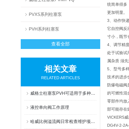
统简单得多
更加明显。
PVXS系列柱塞泵
3、动作快
它自控阀反
PVH系列柱塞泵
寸小，既节
查看全部
4、调节精
处于试验试
属杂质 须
相关文章
5、型号多
技术的进步
RELATED ARTICLES
防爆电磁阀
威格士柱塞泵PVH可适用于多种介质传输
的可燃性混
零部件均放
液控单向阀工作原理
部可能存在
VICKER
哈威比例溢流阀日常检查维护项目有什么？
DG4V-2-2A