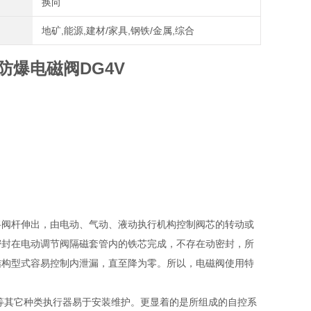
换向
地矿,能源,建材/家具,钢铁/金属,综合
防爆电磁阀DG4V
将阀杆伸出，由电动、气动、液动执行机构控制阀芯的转动或
密封在电动调节阀隔磁套管内的铁芯完成，不存在动密封，所
结构型式容易控制内泄漏，直至降为零。所以，电磁阀使用特
等其它种类执行器易于安装维护。更显着的是所组成的自控系