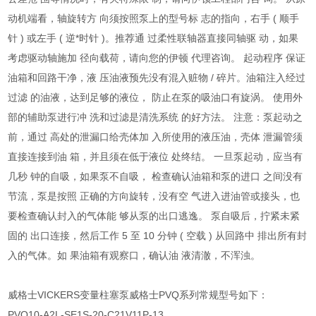
动机端看，轴旋转方 向须按照泵上的型号标 志的指向，右手 ( 顺手
针 ) 或左手 ( 逆*时针 )。推荐通 过柔性联轴器直接同轴驱 动，如果
考虑驱动轴施加 径向载荷，请向您的伊顿 代理咨询。 起动程序 保证
油箱和回路干净，液 压油液预先没有混入赃物 / 碎片。油箱注入经过
过滤 的油液，达到足够的液位， 防止在泵的吸油口有旋涡。 使用外
部的辅助泵进行冲 洗和过滤是清洗系统 的好方法。 注意：泵起动之
前，通过 高处的泄漏口给壳体加 入所使用的液压油，壳体 泄漏管须
直接连接到油 箱，并且须在低于液位 处终结。 一旦泵起动，应当有
几秒 钟的自吸，如果泵不自吸， 检查确认油箱和泵的进口 之间没有
节流，泵是按照 正确的方向旋转，没有空 气进入进油管或接头，也
要检查确认封入的气体能 够从泵的出口逃逸。 泵自吸后，拧紧未紧
固的 出口连接，然后工作 5 至 10 分钟 ( 空载 ) 从回路中 排出所有封
入的气体。如 果油箱有观察口，确认油 液清澈，不浑浊。
威格士VICKERS变量柱塞泵威格士PVQ系列常规型号如下：
PVQ10-A2L-SE1S-20-C21V11P-13