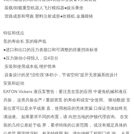
.装载/卸载重型机器人飞行模拟器●娱乐乘坐
.管路成形和弯曲.塑料注射成形●吹模机.金属模铸
特征和优点
泵的寿命长.泵的噪声低
●进口和出口的压力表接口和可调整的排量挡块标准
●压力脉动小得惊人，仅4百分
.安装和使用成本低.维护简单
.设备设计的灵*活性强”体积小，节省空间”提开无泄漏系统设计
安装和起动
EATON Vickers 液压泵警告：要注意在泵的应用 中避免机械和液压
共振， 这类共振会严 / 重损害泵 的寿命和或安*全使用。 驱动数据 安
装位置可以是水平或垂 直，使用相应的壳体泄漏 口保证壳体始终充
满油液。 如果要求不同的布置，请 向您当地的伊顿代理咨询。 在安
装的几何公差处于临 界，要求特殊的公差范围， 或没有规定具体的
公差范 围等情况时，有关特殊限 制，请向伊顿工程部门咨 询。 从原