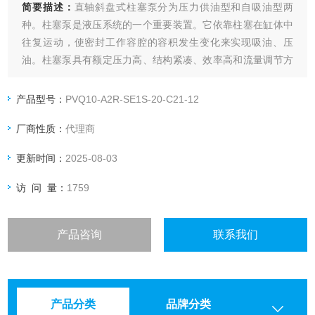
简要描述：
直轴斜盘式柱塞泵分为压力供油型和自吸油型两
种。柱塞泵是液压系统的一个重要装置。它依靠柱塞在缸体中
往复运动，使密封工作容腔的容积发生变化来实现吸油、压
油。柱塞泵具有额定压力高、结构紧凑、效率高和流量调节方
便等优点。我司供应有原装VICKERS威格士变量柱塞油泵
PVQ10。
产品型号：
PVQ10-A2R-SE1S-20-C21-12
厂商性质：
代理商
更新时间：
2025-08-03
访 问 量：
1759
产品咨询
联系我们
产品分类
品牌分类