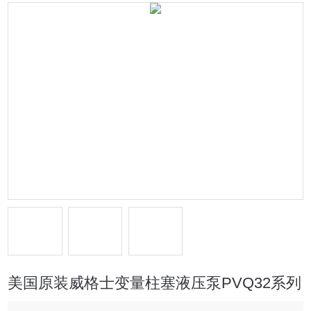
美国原装威格士变量柱塞液压泵PVQ32系列