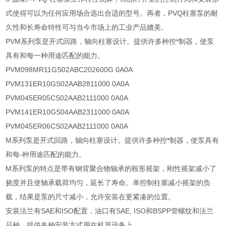
式使得可以为任何应用场合选出合适的型号。再者，PVQ柱塞泵的耐
久性和长寿命特性可与当今市场上的工业产品媲美。
PVM系列泵是开式回路，轴向柱塞设计。提供许多种控*制器，使泵
具有和每一种用途匹配的能力。
PVM098MR11GS02ABC202600G 0A0A
PVM131ER10GS02AAB2811000 0A0A
PVM045ER05CS02AAB2111000 0A0A
PVM141ER10GS04AAB2311000 0A0A
PVM045ER06CS02AAB2111000 0A0A
M系列泵是开式回路，轴向柱塞设计。提供许多种控*制器，使泵具有
和每-种用途匹配的能力。
M系列泵的特点是带有钢背聚合物轴承的鞍形摇架，刚性摇架减小了
挠度并且使轴承载荷均匀，延长了寿命。单控制柱塞减小摇架的负
载，结果是泵的尺寸减小，允许安装在更紧凑的位置。
安装法兰有SAE和ISO配置，油口有SAE, ISO和BSPP管螺纹和法兰
品种，提供各种安装方式用在机器设备上。