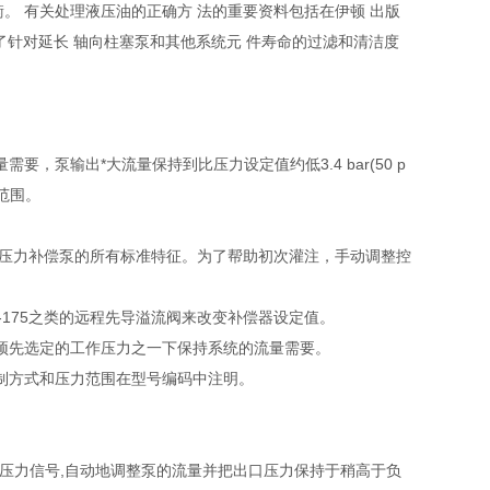
平衡。 有关处理液压油的正确方 法的重要资料包括在伊顿 出版
列出了针对延长 轴向柱塞泵和其他系统元 件寿命的过滤和清洁度
泵输出*大流量保持到比压力设定值约低3.4 bar(50 p
范围。
持着压力补偿泵的所有标准特征。为了帮助初次灌注，手动调整控
-175之类的远程先导溢流阀来改变补偿器设定值。
预先选定的工作压力之一下保持系统的流量需要。
小。控制方式和压力范围在型号编码中注明。
压力信号,自动地调整泵的流量并把出口压力保持于稍高于负