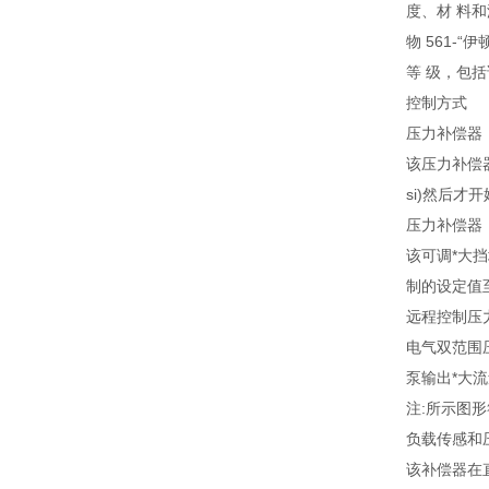
度、材 料和
物 561-
等 级，包
控制方式
压力补偿器
该压力补偿器
si)然后
压力补偿器
该可调*大
制的设定值
远程控制压
电气双范围
泵输出*大流
注:所示图
负载传感和
该补偿器在