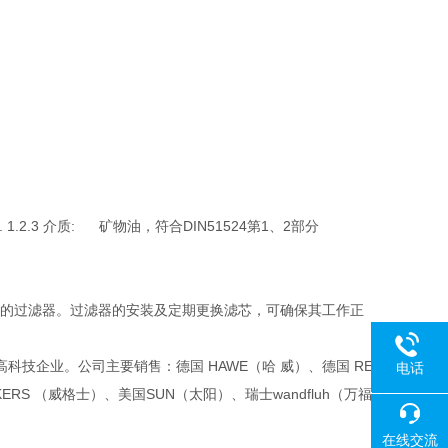
关. 1.2.3 介质: 矿物油，符合DIN51524第1、2部分
 > 100的过滤器。过滤器的安装及定期更换滤芯，可确保其工作正
技企业。公司主要销售：德国 HAWE（哈 威）、德国 RE
电话
KERS （威格士）、美国SUN（太阳）、瑞士wandfluh（万福
18080
在线交流