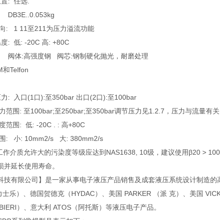
位置: 任选.
 DB3E..0.053kg
方向: 1 11至211为压力溢流功能
度: 低: -20C 高: +80C
材料: 阀体:高强度钢 阀芯:钢制硬化抛光，耐磨处理
和Telfon
压力: 入口(1口):至350bar 出口(2口):至100bar
压力范围: 至100bar;至250bar;至350bar调节压力见1.2.7，压力与流量有
范围: 低: -20C . : 高+80C
围: 小: 10mm2/s 大: 380mm2/s
过滤:工作介质允许大的污染度等级应达到NAS1638, 10级，建议使用β20
损并延长使用寿命。
科技有限公司】是一家从事电子液压产品销售及成套液压系统设计制造的高科
（力士乐）、德国贺德克（HYDAC）、美国 PARKER （派 克）、美国 VIC
BIERI）、意大利 ATOS（阿托斯）等液压电子产品。