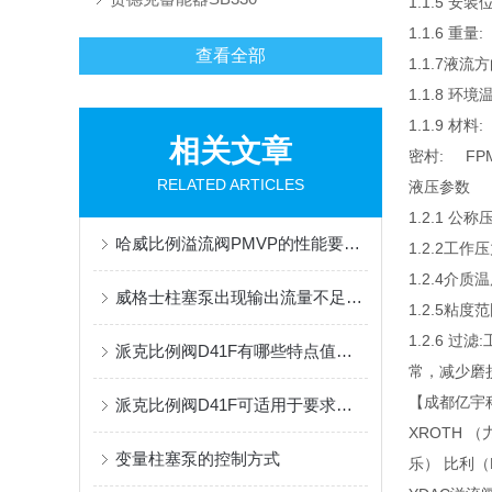
1.1.5 安装
1.1.6 重量:
查看全部
1.1.7液流
1.1.8 环境温
1.1.9 
相关文章
密村: FPM
RELATED ARTICLES
液压参数
1.2.1 公称
哈威比例溢流阀PMVP的性能要求有哪些？这里有着详细的分析
1.2.2工作
1.2.4介质温度
威格士柱塞泵出现输出流量不足或不输出油液时的处理方法
1.2.5粘度范
1.2.6 
派克比例阀D41F有哪些特点值得我们选择？
常，减少磨
【成都亿宇
派克比例阀D41F可适用于要求高精度控制的复杂系统
XROTH 
变量柱塞泵的控制方式
乐） 比利（