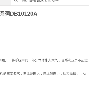
化工,地矿,能源,建材/家具,综合
阀DB10120A
安全阀顶开，将系统中的一部分气体排入大气，使系统压力不超过
流阀的主要要求：调压范围大，调压偏差小，压力振摆小，动