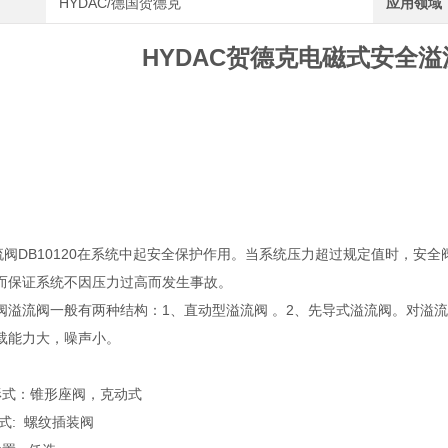
HYDAC/德国贺德克
应用领域
HYDAC贺德克电磁式安全溢流
溢流阀DB10120在系统中起安全保护作用。当系统压力超过规定值时，
而保证系统不因压力过高而发生事故。
阀溢流阀一般有两种结构：1、直动型溢流阀 。2、先导式溢流阀。对溢
载能力大，噪声小。
结构形式：锥形座阀，克动式
形式: 螺纹插装阀