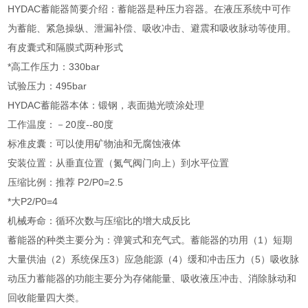
HYDAC蓄能器简要介绍：蓄能器是种压力容器。在液压系统中可作
为蓄能、紧急操纵、泄漏补偿、吸收冲击、避震和吸收脉动等使用。
有皮囊式和隔膜式两种形式
*高工作压力：330bar
试验压力：495bar
HYDAC蓄能器本体：锻钢，表面抛光喷涂处理
工作温度：－20度--80度
标准皮囊：可以使用矿物油和无腐蚀液体
安装位置：从垂直位置（氮气阀门向上）到水平位置
压缩比例：推荐 P2/P0=2.5
*大P2/P0=4
机械寿命：循环次数与压缩比的增大成反比
蓄能器的种类主要分为：弹簧式和充气式。蓄能器的功用（1）短期
大量供油（2）系统保压3）应急能源（4）缓和冲击压力（5）吸收脉
动压力蓄能器的功能主要分为存储能量、吸收液压冲击、消除脉动和
回收能量四大类。