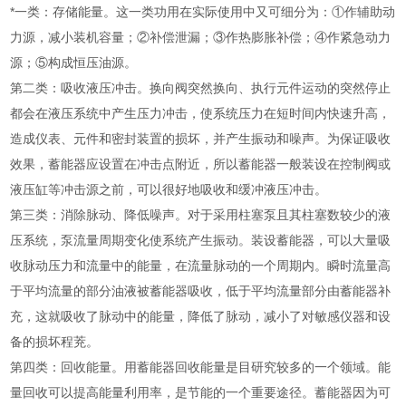
*一类：存储能量。这一类功用在实际使用中又可细分为：①作辅助动
力源，减小装机容量；②补偿泄漏；③作热膨胀补偿；④作紧急动力
源；⑤构成恒压油源。
第二类：吸收液压冲击。换向阀突然换向、执行元件运动的突然停止
都会在液压系统中产生压力冲击，使系统压力在短时间内快速升高，
造成仪表、元件和密封装置的损坏，并产生振动和噪声。为保证吸收
效果，蓄能器应设置在冲击点附近，所以蓄能器一般装设在控制阀或
液压缸等冲击源之前，可以很好地吸收和缓冲液压冲击。
第三类：消除脉动、降低噪声。对于采用柱塞泵且其柱塞数较少的液
压系统，泵流量周期变化使系统产生振动。装设蓄能器，可以大量吸
收脉动压力和流量中的能量，在流量脉动的一个周期内。瞬时流量高
于平均流量的部分油液被蓄能器吸收，低于平均流量部分由蓄能器补
充，这就吸收了脉动中的能量，降低了脉动，减小了对敏感仪器和设
备的损坏程茺。
第四类：回收能量。用蓄能器回收能量是目研究较多的一个领域。能
量回收可以提高能量利用率，是节能的一个重要途径。蓄能器因为可