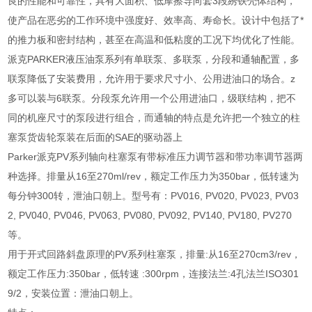
良的性能和可靠性，具有大面积、低摩擦导向套3段綉铁壳体结构，
使产品在恶劣的工作环境中强度好、效率高、寿命长。设计中包括了*
的推力板和密封结构，甚至在高温和低粘度的工况下均优化了性能。
派克PARKER液压油泵系列有单联泵、多联泵，分段和通轴配置，多
联泵降低了安装费用，允许用于要求尺寸小、公用进油口的场合。z
多可以装与6联泵。分段泵允许用一个公用进油口，级联结构，把不
同的机座尺寸的泵段进行组合，而通轴的特点是允许把一个独立的柱
塞泵货齿轮泵装在后面的SAE的驱动器上
Parker派克PV系列轴向柱塞泵有带标准压力调节器和带功率调节器两
种选择。排量从16至270ml/rev，额定工作压力为350bar，低转速为
每分钟300转，泄油口朝上。型号有：PV016, PV020, PV023, PV03
2, PV040, PV046, PV063, PV080, PV092, PV140, PV180, PV270
等。
用于开式回路斜盘原理的PV系列柱塞泵，排量:从16至270cm3/rev，
额定工作压力:350bar，低转速 :300rpm，连接法兰:4孔法兰ISO301
9/2，安装位置：泄油口朝上。