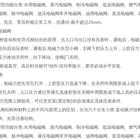
按照功能分类:水用电磁阀、蒸汽电磁阀、制冷电磁阀、低温电磁阀、燃气
磁阀、脉冲电磁阀、波压电磁阀常开电磁阀、油用电磁阀、直流电磁阀、
空、负压、零压时能正常工作，但通径-般不超过25mm。
电磁阀
一种直动和先导式相结合的原理，当入口与出口没有压差时，通电后，电
达到启动压差时，通电后,电磁力先导小阀，主阀下腔压力上升，上腔压力
压力推动关闭件，向下移动，使阀[门关闭。
压差或真空、高压时亦能可*动作,但功率较大，要求必须水平安装。
阀
时，电磁力把先导孔打开，上腔室压力迅速下降，在关闭件周围形成上低下
导孔关闭，入口压力通过旁通孔迅速腔室在关阀件周围形成下低上高的压
压力范围上限较高，可任意安装(需定制)但必须满足流体压差条件。
从阀结构和材料上的不同与原理上的区别，分为六个分支小类:直动膜片结
构、先导活塞结构。
按照功能分类:水用电磁阀、蒸汽电磁阀、制冷电磁阀、低温电磁阀、燃气
磁阀、脉冲电磁阀、液压电磁阀常开电磁阀、油用电磁阀、直流电磁阀、