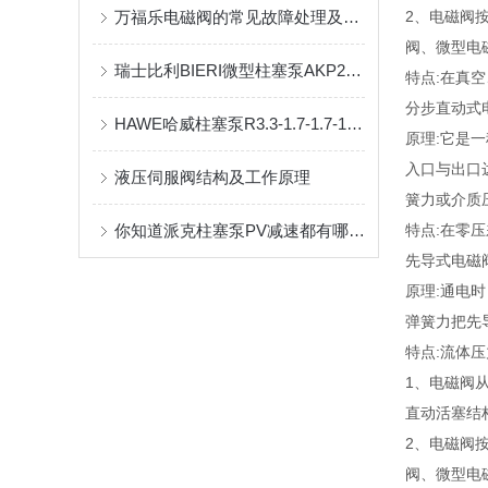
万福乐电磁阀的常见故障处理及防范
2、电磁阀
阀、微型电
瑞士比利BIERI微型柱塞泵AKP20系列原理及维修
特点:在真
分步直动式
HAWE哈威柱塞泵R3.3-1.7-1.7-1.7-1.7A工作原理
原理:它是
入口与出口
液压伺服阀结构及工作原理
簧力或介质
你知道派克柱塞泵PV减速都有哪些原因吗？
特点:在零
先导式电磁
原理:通电
弹簧力把先
特点:流体
1、电磁阀
直动活塞结
2、电磁阀
阀、微型电