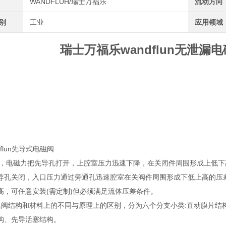
WANDFLUH/瑞士万福乐
流动方向
类别
工业
应用领域
瑞士万福乐wandflun无泄漏电磁
flun先导式电磁阀
时，电磁力把先导孔打开，上腔室压力迅速下降，在关闭件周围形成上低下
导孔关闭，入口压力通过旁通孔迅速腔室在关阀件周围形成下低上高的压差
高，可任意安装(需定制)但必须满足流体压差条件。
从阀结构和材料上的不同与原理上的区别，分为六个分支小类:直动膜片结
构、先导活塞结构。