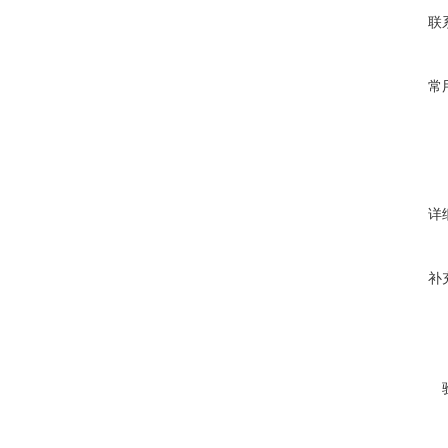
联
常
详
补