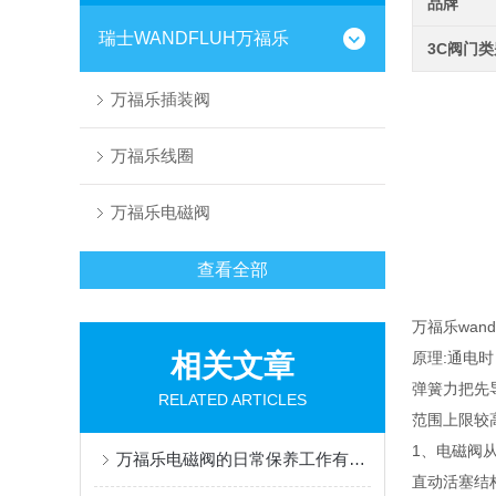
品牌
瑞士WANDFLUH万福乐
3C阀门
万福乐插装阀
万福乐线圈
万福乐电磁阀
查看全部
万福乐wand
相关文章
原理:通电
弹簧力把先
RELATED ARTICLES
范围上限较
1、电磁阀
万福乐电磁阀的日常保养工作有哪些呢?
直动活塞结