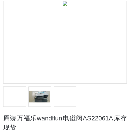
原装万福乐wandflun电磁阀AS22061A库存
现货