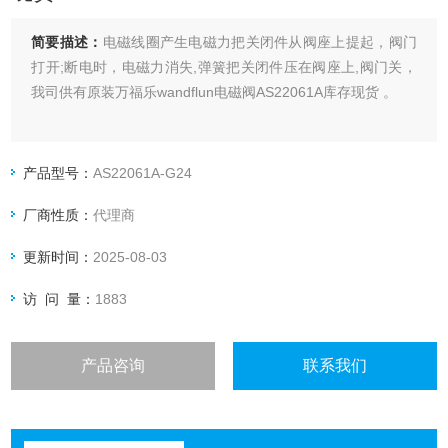
简要描述：
电磁线圈产生电磁力把关闭件从阀座上提起，阀门
打开;断电时，电磁力消失,弹簧把关闭件压在阀座上,阀门关，
我司供有原装万福乐wandflun电磁阀AS22061A库存现货 。
产品型号：
AS22061A-G24
厂商性质：
代理商
更新时间：
2025-08-03
访 问 量：
1883
产品咨询
联系我们