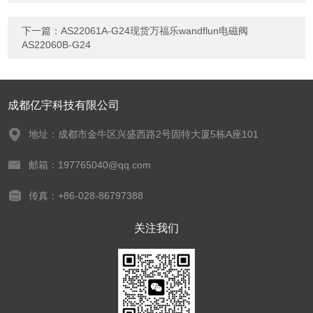
下一篇：
AS22061A-G24现货万福乐wandflun电磁阀
AS22060B-G24
成都亿宇科技有限公司
地址：成都市金牛区兴盛西路2号固特大厦5栋A座101
邮箱：197765040@qq.com
传真：+86-028-86797388
关注我们