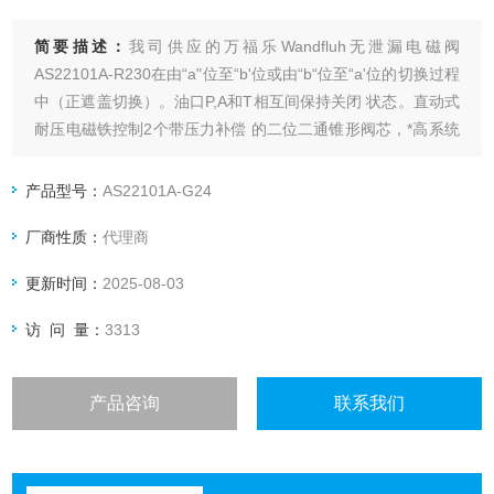
简要描述：
我司供应的万福乐Wandfluh无泄漏电磁阀
AS22101A-R230在由“a"位至“b'位或由“b“位至“a'位的切换过程
中（正遮盖切换）。油口P,A和T相互间保持关闭 状态。直动式
耐压电磁铁控制2个带压力补偿 的二位二通锥形阀芯，*高系统
压力允许作用 在所有的阀口上，井且可以实现双向通流。
产品型号：
AS22101A-G24
厂商性质：
代理商
更新时间：
2025-08-03
访 问 量：
3313
产品咨询
联系我们