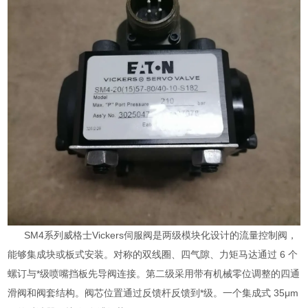
SM4系列威格士Vickers伺服阀是两级模块化设计的流量控制阀，
能够集成块或板式安装。对称的双线圈、四气隙、力矩马达通过 6 个
螺订与*级喷嘴挡板先导阀连接。第二级采用带有机械零位调整的四通
滑阀和阀套结构。阀芯位置通过反馈杆反馈到*级。一个集成式 35μm