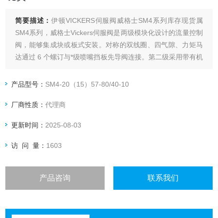
简要描述：
伊顿VICKERS伺服阀威格士SM4系列库存现货属
SM4系列，威格士Vickers伺服阀是两级模块化设计的流量控制
阀，能够集成块或板式安装。对称的双线圈、四气隙、力矩马
达通过 6 个螺订与*级喷嘴挡板先导阀连接。第二级采用带有机
械零位调整的四通滑阀和阀套结构。阀芯位置通过反馈杆反馈
到*级。
产品型号：
SM4-20（15）57-80/40-10
厂商性质：
代理商
更新时间：
2025-08-03
访 问 量：
1603
产品咨询
联系我们