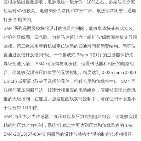
应根据输出容量选取，电源电压一般允许+ 10%左右，必须注意交流
起动时VA值较高。电磁阀分为常闭和常开二种; -般选用常闭型，通电
打开,断电关闭;
SM4 系列是两级模块化设计的流量控制阀，能够集成块或板式安装。
对称的双线圈、四气隙、力矩马达通过六个螺钉与*级喷嘴挡板先导阀
连接。第二级采用带有机械零位调整的四通滑阀和阀套结构。阀芯位
置通过反馈杆反馈到*级。一个集成式 35μm (绝对) 的过滤器保护先
导级免遭污染。 SM4 伺服阀与液压缸、位置传感器和相应的电路组
合，便能够实现液压缸位置的无级控制，精度达到 0.025 mm (0.000
1 inch) 或更高 (取决于选择的元件、行程长度和负载特性)。 SM4 伺
服阀与液压伺服马达、转速计和相应的电路组合，便能够实现比例流
量的无级控制，在速度／加速度曲线实时控制中，可保证闭环误差小
于每分钟 1/10 转。
SM4 与压力／力传感器、液压缸以及压力控制电路组合，便能够实现
精确的压力／力控制，系统*佳稳定性可达到压力和负载量程的 1%。
SM4-20(15)57-80/40 伺服阀的设计与威格士*湛的制造技术相得益