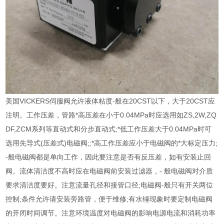
美国VICKERS伺服阀允许液体粘度-般在20CST以下，大于20CST应
注明。工作压差，管路*高压差在小于0.04MPa时应选用如ZS,2W,ZQ
DF,ZCM系列等直动式和分步直动式;*低工作压差大于0.04MPa时可
选用先导式(压差式)电磁阀;;*高工作压差应小于电磁阀的*大标定压力;
-般电磁阀都是单向工作，因此要注意是否有反压差，如有安装止回
阀。流体清洁度不高时应在电磁阀前安装过滤器，- 般电磁阀对介质
要求清洁度要好。注意流量孔径和接管口径;电磁阀-般只有开关两位
控制;条件允许请安装旁路管，便于维修;有水锤现象时要定制电磁阀
的开闭时间调节。注意环境温度对电磁阀的影响电源电流和消耗功率