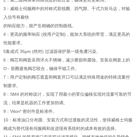
2：第二级阀体采用高强度的铝合金，确保更轻更耐用。
3：威格士伺服阀中的对称式双线圈、四气隙、干式力矩马达，对输
入信号有极快
的响应能力，能产生精确的控制曲线。
4：更高的频率响应 (按用户定制)，能加大系统的带宽，满足更高的
性能要求。
5集成式 35μm (绝对) 过滤器保护第一级免遭污染。
6：阀芯和阀套采用淬火不锈钢，减少磨损和腐蚀。安装在阀套上的
O - 形圈避免阀芯咬合，确保平稳工作。
7：用户定制的阀芯遮盖和阀套开口可以满足特殊用途的特殊流量控
制要求。
8：SM4 的对称设计，实现了用最小的零位偏移实现对流量可靠的节
流，结果是机器的工作更加协调。
9：Viton* 密封件是标准件。
10：标准油口分布圆、安装方式和过渡板的灵活性，使得威格士伺服
阀成为替代现有伺服阀和改进现有系统时的成本有效的选择。