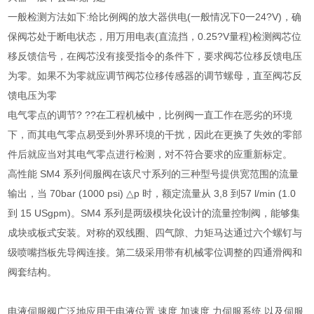
一般检测方法如下:给比例阀的放大器供电(一般情况下0一24?V)，确
保阀芯处于断电状态，用万用电表(直流挡，0.25?V量程)检测阀芯位
移反馈信号，在阀芯没有接受指令的条件下，要求阀芯位移反馈电压
为零。如果不为零就应调节阀芯位移传感器的调节螺母，直至阀芯反
馈电压为零
电气零点的调节? ??在工程机械中，比例阀一直工作在恶劣的环境
下，而其电气零点易受到外界环境的干扰，因此在更换了失效的零部
件后就应当对其电气零点进行检测，对不符合要求的应重新标定。
高性能 SM4 系列伺服阀在该尺寸系列的三种型号提供宽范围的流量
输出，当 70bar (1000 psi) △p 时，额定流量从 3,8 到57 l/min (1.0
到 15 USgpm)。SM4 系列是两级模块化设计的流量控制阀，能够集
成块或板式安装。对称的双线圈、四气隙、力矩马达通过六个螺钉与
级喷嘴挡板先导阀连接。第二级采用带有机械零位调整的四通滑阀和
阀套结构。
电液伺服阀广泛地应用于电液位置,速度,加速度,力伺服系统,以及伺服