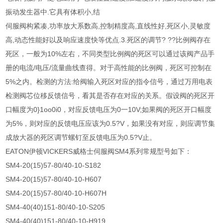
振动发生器中.它具有体积小,结
伺服阀构紧凑,功率放大系数高,控制精度高,直线性好,死区小,灵敏度
高,动态性能好以及响应速度快等优点.3.死区的调节? ??比例阀存在
死区，一般为10%左右，不同类型比例阀的死区可以通过该阀产品手
册的电流/电压/流量曲线查得。对于高性能的比例阀，死区可控制在
5%之内。检测的方法:给阀输入死区对应的指令信号，通过万用电表
检测阀芯位移反馈信号，看其是否存在对应的关系。假设阀的死区开
口幅度为0}1oo0i0，对应反馈电压为0一10V;如果阀的死区开口幅度
为5%，则对应的反馈电压应该为0.5?V，如果没有对应，则应调节集
成放大器的死区调节螺钉至反馈电压为0.5?V止。
EATON伊顿VICKERS威格士伺服阀SM4系列常规型号如下：
SM4-20(15)57-80/40-10-S182
SM4-20(15)57-80/40-10-H607
SM4-20(15)57-80/40-10-H607H
SM4-40(40)151-80/40-10-S205
SM4-40(40)151-80/40-10-H919