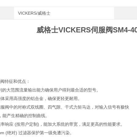
VICKERS/威格士
威格士VICKERS伺服阀SM4-40
服阀特征和优点：
 系列的大范围流量输出能力确保用户得到最合适的型号。
阀体采用高强度的铝合金，确保更轻更耐用。
伺服阀中的对称式双线圈、四气隙、干式力矩马达，对输入信号有极快
，能产生精确的控制曲线。
频率响应 (按用户定制)，能加大系统的带宽，满足更高的性能要求。
5μm (绝对) 过滤器保护第一级免遭污染。