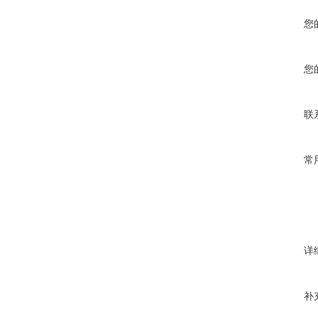
您
您
联
常
详
补