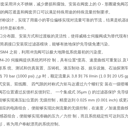
阀套采用淬火不锈钢，减少磨损和腐蚀。安装在阀套上的 O - 形圈避免阀
制的阀芯遮盖和阀套开口可以满足特殊用途的特殊流量控制要求。
 的对称设计，实现了用最小的零位偏移实现对流量可靠的节流，结果是机器
* 密封件是标准件。
油口分布圆、安装方式和过渡板的灵活性，使得威格士伺服阀成为替代现
4 的简易接口安装双过滤器模块，能够有效地保护先导级免遭污染。
装 SM4 之前，利用冲洗阀可以极大地降低系统最初的污染度。
SM4-20 伺服阀提供系统闭环控 制，具有位置*度高、速度曲线可重复以
形系 统、测试和仿真装置、压铸机、液压制动 器、娱乐设施、石油探测车以及
0 bar (1000 psi) △p 时，额定流量从 3,8 到 76 l/min (1.0 到
式安装。双线圈、 四气隙的对称式力矩马达通过六个螺钉安 装在一级喷
芯位置通过反馈杆反馈到它。 一个集成式 35μm () 的过滤器保护 先
够实现液压缸位置的 无级控制，精度达到 0.025 mm (0.001 inch)
应的电路组合， 便能够实现比例流量的无级控制，在速度 ／加速度曲线实时
感器组合，便能够实现准确的压力／力控 制，而且系统稳定性可达到压力和负
彰，将为用户奉献漂亮的系统控制。