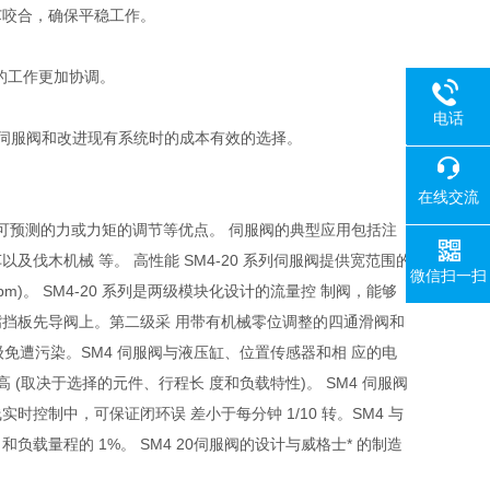
芯咬合，确保平稳工作。
的工作更加协调。
电话
有伺服阀和改进现有系统时的成本有效的选择。
18080
在线交流
 及可预测的力或力矩的调节等优点。 伺服阀的典型应用包括注
伐木机械 等。 高性能 SM4-20 系列伺服阀提供宽范围的
微信扫一扫
 20 US gpm)。 SM4-20 系列是两级模块化设计的流量控 制阀，能够
嘴挡板先导阀上。第二级采 用带有机械零位调整的四通滑阀和
导级免遭污染。SM4 伺服阀与液压缸、位置传感器和相 应的电
 或更高 (取决于选择的元件、行程长 度和负载特性)。 SM4 伺服阀
控制中，可保证闭环误 差小于每分钟 1/10 转。SM4 与
载量程的 1%。 SM4 20伺服阀的设计与威格士* 的制造