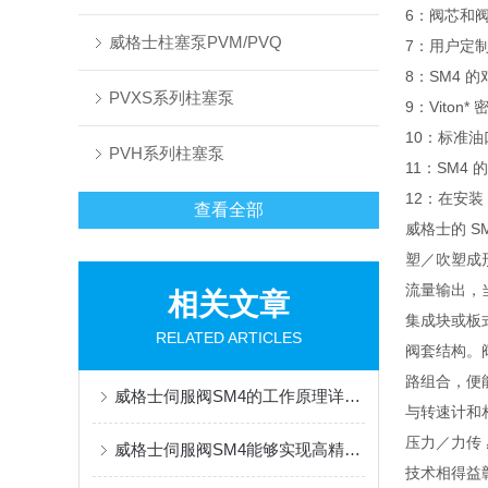
6：阀芯和
威格士柱塞泵PVM/PVQ
7：用户定
8：SM4
PVXS系列柱塞泵
9：Viton
10：标准
PVH系列柱塞泵
11：SM
12：在安
查看全部
威格士的 
塑／吹塑成
流量输出，当 7
相关文章
集成块或板
RELATED ARTICLES
阀套结构。阀
路组合，便能
威格士伺服阀SM4的工作原理详细分析
与转速计和相
压力／力传 
威格士伺服阀SM4能够实现高精度的运动控制
技术相得益