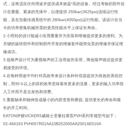
式，这将适应任何用途并提供成本效益*高的设备。经过考验的部件设
计在重载、紧凑的壳体中，以便提供 250bar(3625psi)连续运行性
能，及在负载传感系统中的 280bar(4050psi)运行性能。该设计在当
今的功率密集机械所需的更高性能水平上保证长寿命。
2.小而轻的设计能减小应用重量并为安装和维修提供更多的便利。为
关键的旋转部件和控制部件开发的维修套件能简化泵的维修并保证维
修成功。
3.低噪声设计可为重视噪声的工业用途所采用，降低噪声级还提供更
易接受的环境。
4.在每种用途中均针对高效率来设计各种补偿器提供为有效的系统控
制，而95％以上的容积效率意味着有更多的流量，更多的输入功率投
入工作而不是去发热和浪费。
5.重载轴承和轴伸造成最小的内部变形和磨损, 提供更长的寿命和最
长的开工时间。
EATON伊顿VICKERS威格士变量柱塞泵PVH系列常规型号如下：
02-466163 PVH057R01AA10B252000AA2001AE010A