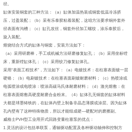
径。
缸体安装铜套的三种方法：（a）缸体加温热装或铜套低温冷冻挤
压，过盈装配；（b）采有乐泰胶粘着装配，这咱方法要求铜外套外
径表面有沟槽；（c）缸孔攻丝，铜套外径加工螺纹，涂乐泰胶后，
旋入装配。
熔烧结合方式的缸体与铜套，安装方法如下：
（a）采用研磨棒，手工或机械方法研磨修复缸孔；（b）采用坐标镗
床，重新镗缸体孔；（c）采用铰刀修复缸体孔。
采用“表面工程技术”，方法如下：（a）电镀技术：在柱塞表面镀一层
硬铬；（b）电刷镀技术：在柱塞表面刷镀耐磨材料；（c）热喷涂或
电弧喷涂或电喷涂：喷涂高碳马氏体耐磨材料；（d）激光熔敷：在
柱塞表面熔敷高硬度耐磨合金粉末。（4）缸体孔无铜套的缸体材料
大都是球墨铸铁的，在缸体内壁上制备非晶态薄膜或涂层。因为缸体
孔内壁有了这种特殊物质，所以才能组成硬—硬配对的磨擦副。
威格士PVH型工业用开式回路变量柱塞泵的优点：
1.灵活的设计包括单联泵，通轴驱动配置及各种驱动轴伸和控制方