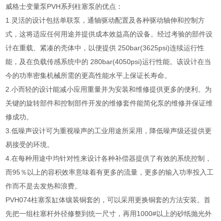
威格士变量泵PVH系列柱塞泵的优点：
1.灵活的设计包括单联泵，通轴驱动配置及各种驱动轴伸和控制方
式，这将适应任何用途并提供成本效益高的设备。经过考验的部件设
计在重载、紧凑的壳体中，以便提供 250bar(3625psi)连续运行性
能，及在负载传感系统中的 280bar(4050psi)运行性能。该设计在当
今的功率密集机械所需的更高性能水平上保证长寿命。
2.小而轻的设计能减小应用重量并为安装和维修提供更多的便利。为
关键的旋转部件和控制部件开发的维修套件能简化泵的维修并保证维
修成功。
3.低噪声设计可为重视噪声的工业用途所采用，降低噪声级还提供更
易接受的环境。
4.在每种用途中均针对性来设计各种补偿器提供了有效的系统控制，
而95％以上的容积效率意味着有更多的流量，更多的输入功率投入工
作而不是去发热和浪费。
PVH074柱塞泵缸体镶装铜套的，可以采用更换铜套的方法安装。首
先把一组柱塞杆外径修整到统一尺寸，再用1000#以上的砂纸抛光外