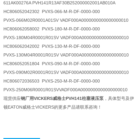
611AK00276A PVH141R13AF30B252000002001AB010A
HC806052042302 PVXS-066-M-R-DF-0000-000
PVXS-066M02R0001A01SV VADF000A0000000000000000010
HC806062058002 PVXS-180-M-R-DF-0000-000
PVXS-180M04R0001R01SV VADF000A0000000000000000010
HC806062042002 PVXS-130-M-R-DF-0000-000
PVXS-130M04R0001R01SV VADF000A0000000000000000010
HC806052051804 PVXS-090-M-R-DF-0000-000
PVXS-090M02R0001R01SV VADF000A0000000000000000010
HC806072036503 PVXS-250-M-R-DF-0000-000
PVXS-250M06R0001R01SVVADF000A0000000000000000010
现货供应
钢厂用VICKERS威格士PVH141柱塞液压泵
，具体型号及伊
顿EATON威格士VICKERS的更多产品请联系咨询！