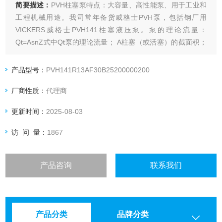
简要描述：
PVH柱塞泵特点：大容量、高性能泵、用于工业和
工程机械用途。我司常年备货威格士PVH泵，包括钢厂用
VICKERS威格士PVH141柱塞液压泵。泵的理论流量：
Qt=AsnZ式中Qt泵的理论流量； A柱塞（或活塞）的截面积；
S行程； n曲轴转速（或柱塞的每分钟往复次数）Z联数（柱塞
或活塞数）
产品型号：
PVH141R13AF30B25200000200
厂商性质：
代理商
更新时间：
2025-08-03
访 问 量：
1867
产品咨询
联系我们
产品分类
品牌分类