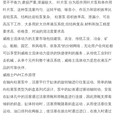
受不平衡力,磨损严重,泄漏较大。 叶片泵:分为双作用叶片泵和单作用
叶片泵。这种泵流量均匀、运转平稳、噪音小、作压力和容积效率比
齿轮泵高、结构比齿轮泵复杂。 柱塞泵:容积效率高、泄漏小、可在
高压下工作、大多用於大功率液压系统;但结构复杂,材料和加工精度
要求高、价格贵、对油的清洁度要求高
威格士流体动力的主要市场包括建筑、农业、传统工业、冶金、矿
山、船舶、园艺、和风电等。依靠其*的分销网络，无论用户在何处都
可以享受到威格士流体动力提供的快捷便利的服务，从传统工业到行
走机械，从单个元件到整个液压系统，威格士流体动力是您在液压产
品的可靠伙伴。
威格士PVH工作原理
在轴向柱塞泵中，活塞平行于缸体的旋转轴进行往复运动。简单的轴
向柱塞泵类型为斜盘直列式设计。泵中的缸体通过驱动轴转动。安装
在缸体孔中的活塞通过活塞滑靴和滑靴盘进行连接，因此滑靴支撑着
倾斜的斜盘。缸体转动时，活塞滑靴随着斜盘运动，从而使活塞往复
运动。油口排列在阀板上，使活塞在拔出时通过进口，在推入时通过