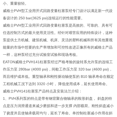
小、重量较轻。
威格士PVH型工业用开式回路变量柱塞泵经专门设计以满足新一代设
备设计的 250 bar(3625 psi)连续运行的性能需要。
威格士PVH型工业用开式回路变量柱塞泵是高效的、可靠的、具有可
任选控制方式的最大使用灵活性。经针对艰苦应用的特殊设计，这种
泵提供土方机械、建筑机械、机床、灵活的塑料机械和所有其他重视
能量的市场中想要的生产率增加和可控性改进正像所有的威格士产品
一样，这种泵经过充分试验室试验和现场考核。
EATON威格士PVH141柱塞泵经过严格考验的旋转系允许泵的连续工
作压力至 280bar (4000 psi)，间歇工作压力至 320 bar (4600 psi)，
而且维护成本低。重型轴承和刚性驱动轴使泵的 B10 轴承寿命在额定
工程机械工况下达到 3320 小时， 降低使用成本，延长使用寿命。
威格士PVH141柱塞泵产品特点及安装法兰介绍：
1、PVH系列泵的特点是带有钢背聚合物轴承的鞍形斜盘， 斜盘的特
点是压力润滑通道来减少磨损和进一步支撑 内部载荷。刚性斜盘减小
了挠度并且使轴承载荷均匀，延长了寿命。单控制柱塞减小作用在斜