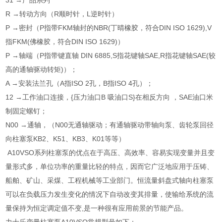
31 →产品系列
R →转动方向（R顺时针，L逆时针）
P →密封（P指带FKM轴封的NBR(丁晴橡胶，符合DIN ISO 1629),V
指FKM(佛橡胶，符合DIN ISO 1629)）
P →轴端（P指带键直轴 DIN 6885,S指花键轴SAE,R指花键轴SAE(较
高的通轴驱动转矩)）；
A →安装法兰孔（A指ISO 2孔，B指ISO 4孔）；
12 →工作油口连接，{压力油口B 吸油口S}在相反方向 ，SAE油口米
制固定螺钉；
N00 →通轴，（N00无通轴驱动；有通轴驱动带轴向泵、齿轮泵回径
向柱塞泵KB2、K51、KB3、K01等等）
A10VSO系列柱塞泵的优点在于高压、高效率、容易实现变量并且变
量形式多，单位功率的重量比轻的特点，因而它广泛地应用于压铸、
船舶、矿山、采煤、工程机械等工业部门。恒流量斜盘式轴向柱塞泵
可以在负载压力发生变化的情况下自动改变其排量，使输给系统的流
量保持为恒定调定值不变,是一种很有应用前景的节能产品。