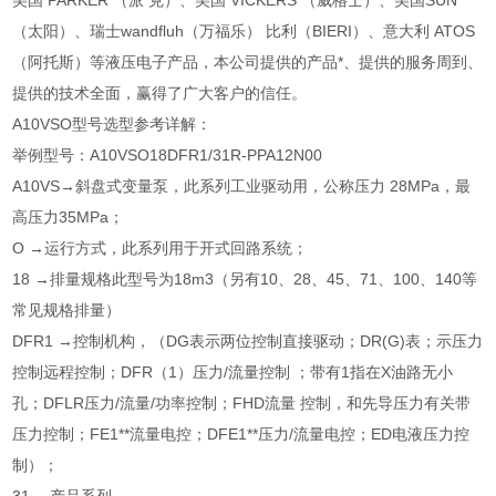
美国 PARKER （派 克）、美国 VICKERS （威格士）、美国SUN
（太阳）、瑞士wandfluh（万福乐） 比利（BIERI）、意大利 ATOS
（阿托斯）等液压电子产品，本公司提供的产品*、提供的服务周到、
提供的技术全面，赢得了广大客户的信任。
A10VSO型号选型参考详解：
举例型号：A10VSO18DFR1/31R-PPA12N00
A10VS→斜盘式变量泵，此系列工业驱动用，公称压力 28MPa，最
高压力35MPa；
O →运行方式，此系列用于开式回路系统；
18 →排量规格此型号为18m3（另有10、28、45、71、100、140等
常见规格排量）
DFR1 →控制机构，（DG表示两位控制直接驱动；DR(G)表；示压力
控制远程控制；DFR（1）压力/流量控制 ；带有1指在X油路无小
孔；DFLR压力/流量/功率控制；FHD流量 控制，和先导压力有关带
压力控制；FE1**流量电控；DFE1**压力/流量电控；ED电液压力控
制）；