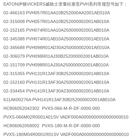
EATON伊顿VICKERS威格士变量柱塞泵PVH系列常规型号如下：
02-466163 PVH057R01AA10B252000AA2001AE010A
02-315008 PVH057R01AA10B252000002001AB010A
02-152165 PVH074R01AA10A250000002001AB010A
02-345388 PVH074R01AB10A250000002001AE010A
02-345688 PVH098R01AD30A250000002001AE010A
02-306079 PVH098R01AJ30B252000002001AB010A
02-151709 PVH098R01AJ30A250000002001AB010A
02-315355 PVH131R13AF30B252000002001AB010A
02-152160 PVH131R13AF30A250000002001AB010A
02-334454 PVH141R13AF30A230000002001AB010A
611AK00276A PVH141R13AF30B252000002001AB010A
HC806052042302 PVXS-066-M-R-DF-0000-000
PVXS-066M02R0001A01SV VADF000A0000000000000000010
HC806062058002 PVXS-180-M-R-DF-0000-000
PVXS-180M04R0001R01SV VADF000A0000000000000000010