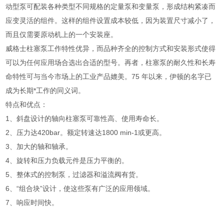
动型泵可配装各种类型不同规格的定量泵和变量泵，形成结构紧凑而
应变灵活的组件。这样的组件设置成本较低，因为装置尺寸减小了，
而且仅需要原动机上的一个安装座。
威格士柱塞泵工作特性优异，而品种齐全的控制方式和安装形式使得
可以为任何应用场合选出合适的型号。再者，柱塞泵的耐久性和长寿
命特性可与当今市场上的工业产品媲美。75 年以来，伊顿的名字已
成为长期*工作的同义词。
特点和优点：
1、斜盘设计的轴向柱塞泵可靠性高、使用寿命长。
2、压力达420bar。额定转速达1800 min-1或更高。
3、加大的轴和轴承。
4、旋转和压力负载元件是压力平衡的。
5、整体式的控制泵，过滤器和溢流阀有货。
6、“组合块”设计，使这些泵有广泛的应用领域。
7、响应时间快。