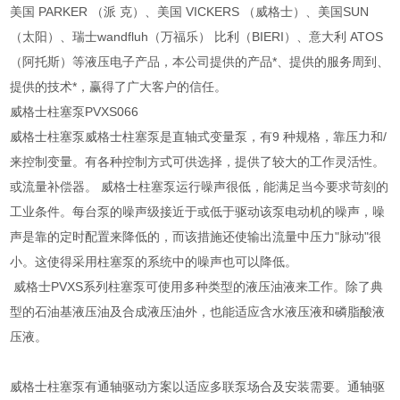
美国 PARKER （派 克）、美国 VICKERS （威格士）、美国SUN
（太阳）、瑞士wandfluh（万福乐） 比利（BIERI）、意大利 ATOS
（阿托斯）等液压电子产品，本公司提供的产品*、提供的服务周到、
提供的技术*，赢得了广大客户的信任。
威格士柱塞泵PVXS066
威格士柱塞泵威格士柱塞泵是直轴式变量泵，有9 种规格，靠压力和/
来控制变量。有各种控制方式可供选择，提供了较大的工作灵活性。
或流量补偿器。 威格士柱塞泵运行噪声很低，能满足当今要求苛刻的
工业条件。每台泵的噪声级接近于或低于驱动该泵电动机的噪声，噪
声是靠的定时配置来降低的，而该措施还使输出流量中压力"脉动"很
小。这使得采用柱塞泵的系统中的噪声也可以降低。
威格士PVXS系列柱塞泵可使用多种类型的液压油液来工作。除了典
型的石油基液压油及合成液压油外，也能适应含水液压液和磷脂酸液
压液。
威格士柱塞泵有通轴驱动方案以适应多联泵场合及安装需要。通轴驱