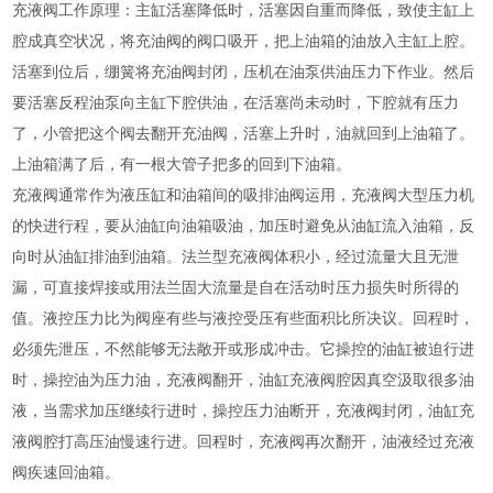
充液阀工作原理：主缸活塞降低时，活塞因自重而降低，致使主缸上
腔成真空状况，将充油阀的阀口吸开，把上油箱的油放入主缸上腔。
活塞到位后，绷簧将充油阀封闭，压机在油泵供油压力下作业。然后
要活塞反程油泵向主缸下腔供油，在活塞尚未动时，下腔就有压力
了，小管把这个阀去翻开充油阀，活塞上升时，油就回到上油箱了。
上油箱满了后，有一根大管子把多的回到下油箱。
充液阀通常作为液压缸和油箱间的吸排油阀运用，充液阀大型压力机
的快进行程，要从油缸向油箱吸油，加压时避免从油缸流入油箱，反
向时从油缸排油到油箱。法兰型充液阀体积小，经过流量大且无泄
漏，可直接焊接或用法兰固大流量是自在活动时压力损失时所得的
值。液控压力比为阀座有些与液控受压有些面积比所决议。回程时，
必须先泄压，不然能够无法敞开或形成冲击。它操控的油缸被迫行进
时，操控油为压力油，充液阀翻开，油缸充液阀腔因真空汲取很多油
液，当需求加压继续行进时，操控压力油断开，充液阀封闭，油缸充
液阀腔打高压油慢速行进。回程时，充液阀再次翻开，油液经过充液
阀疾速回油箱。