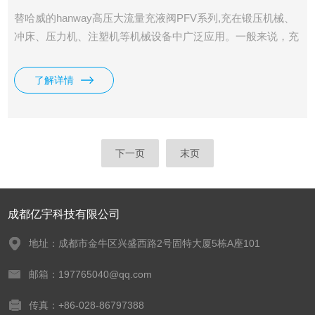
替哈威的hanway高压大流量充液阀PFV系列,充在锻压机械、
冲床、压力机、注塑机等机械设备中广泛应用。一般来说，充
液阀加工都较为精良、不会产生泄漏、保压性能良好。这些优
点都是液压阀在这些设备中广泛应用的原因。
了解详情
下一页
末页
成都亿宇科技有限公司
地址：成都市金牛区兴盛西路2号固特大厦5栋A座101
邮箱：197765040@qq.com
传真：+86-028-86797388