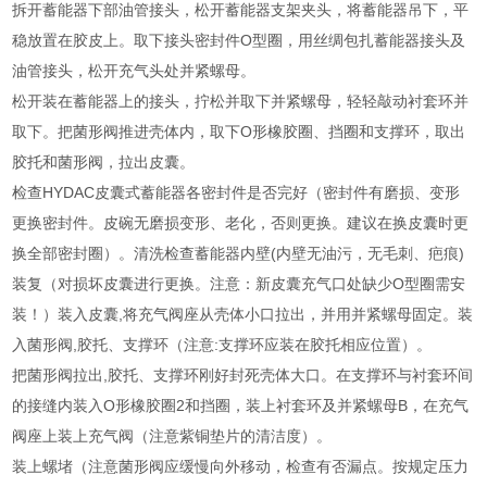
拆开蓄能器下部油管接头，松开蓄能器支架夹头，将蓄能器吊下，平
稳放置在胶皮上。取下接头密封件O型圈，用丝绸包扎蓄能器接头及
油管接头，松开充气头处并紧螺母。
松开装在蓄能器上的接头，拧松并取下并紧螺母，轻轻敲动衬套环并
取下。把菌形阀推进壳体内，取下O形橡胶圈、挡圈和支撑环，取出
胶托和菌形阀，拉出皮囊。
检查HYDAC皮囊式蓄能器各密封件是否完好（密封件有磨损、变形
更换密封件。皮碗无磨损变形、老化，否则更换。建议在换皮囊时更
换全部密封圈）。清洗检查蓄能器内壁(内壁无油污，无毛刺、疤痕)
装复（对损坏皮囊进行更换。注意：新皮囊充气口处缺少O型圈需安
装！）装入皮囊,将充气阀座从壳体小口拉出，并用并紧螺母固定。装
入菌形阀,胶托、支撑环（注意:支撑环应装在胶托相应位置）。
把菌形阀拉出,胶托、支撑环刚好封死壳体大口。在支撑环与衬套环间
的接缝内装入O形橡胶圈2和挡圈，装上衬套环及并紧螺母B，在充气
阀座上装上充气阀（注意紫铜垫片的清洁度）。
装上螺堵（注意菌形阀应缓慢向外移动，检查有否漏点。按规定压力