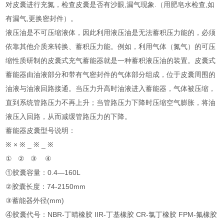
对皮囊进行充氮，检查皮囊是否有沙眼,漏气现象.（用肥皂水检查,如
有漏气,更换密封件）。
液压油是不可压缩液体，因此利用液压油是无法蓄积压力能的，必须
依靠其他介质来转换、蓄积压力能。例如，利用气体（氮气）的可压
缩性质研制的皮囊式充气蓄能器就是一种蓄积液压油的装置。皮囊式
蓄能器由油液部分和带有气密封件的气体部分组成，位于皮囊周围的
油液与油液回路接通。当压力升高时油液进入蓄能器，气体被压缩，
直到系统管路压力不再上升；当管路压力下降时压缩空气膨胀，将油
液压入回路，从而减缓管路压力的下降。
蓄能器皮囊型号说明：
※ × ※ _ ※ ­_ ※
① ② ③ ④
①胶囊容量：0.4—160L
②胶囊长度：74-2150mm
③蓄能器外径(mm)
④胶囊代号：NBR-丁晴橡胶 IIR-丁基橡胶 CR-氯丁橡胶 FPM-氟橡胶