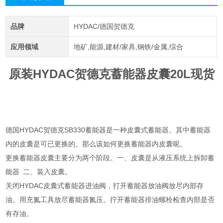
品牌
HYDAC/德国贺德克
应用领域
地矿,能源,建材/家具,钢铁/金属,综合
原装HYDAC贺德克蓄能器皮囊20L现货
德国HYDAC贺德克SB330蓄能器是一种皮囊式蓄能器。其中蓄能器
内的皮囊是可已更换的。那么该如何更换蓄能器内皮囊呢。
更换蓄能器皮囊主要分为两个阶段。一、皮囊是从液压系统上拆卸蓄
能器 二、装入皮囊。
关闭HYDAC皮囊式蓄能器进油阀，打开蓄能器放油阀放尽内部存
油。用充氮工具放尽蓄能器氮压。拧开蓄能器排油螺栓检查内部是否
有存油。