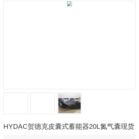
HYDAC贺德克皮囊式蓄能器20L氮气囊现货