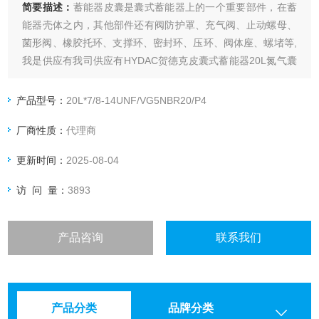
简要描述：
蓄能器皮囊是囊式蓄能器上的一个重要部件，在蓄
能器壳体之内，其他部件还有阀防护罩、充气阀、止动螺母、
菌形阀、橡胶托环、支撑环、密封环、压环、阀体座、螺堵等,
我是供应有我司供应有HYDAC贺德克皮囊式蓄能器20L氮气囊
现货。
产品型号：
20L*7/8-14UNF/VG5NBR20/P4
厂商性质：
代理商
更新时间：
2025-08-04
访 问 量：
3893
产品咨询
联系我们
产品分类
品牌分类