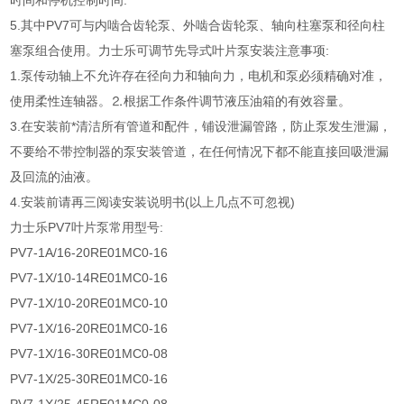
时间和停机控制时间.
5.其中PV7可与内啮合齿轮泵、外啮合齿轮泵、轴向柱塞泵和径向柱
塞泵组合使用。力士乐可调节先导式叶片泵安装注意事项:
1.泵传动轴上不允许存在径向力和轴向力，电机和泵必须精确对准，
使用柔性连轴器。⒉根据工作条件调节液压油箱的有效容量。
3.在安装前*清洁所有管道和配件，铺设泄漏管路，防止泵发生泄漏，
不要给不带控制器的泵安装管道，在任何情况下都不能直接回吸泄漏
及回流的油液。
4.安装前请再三阅读安装说明书(以上几点不可忽视)
力士乐PV7叶片泵常用型号:
PV7-1A/16-20RE01MC0-16
PV7-1X/10-14RE01MC0-16
PV7-1X/10-20RE01MC0-10
PV7-1X/16-20RE01MC0-16
PV7-1X/16-30RE01MC0-08
PV7-1X/25-30RE01MC0-16