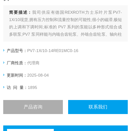
简要描述：
我司供应有德国REXROTH力士乐叶片泵PV7-
1X/10现货,拥有压力控制和流量控制的可能性;很小的磁滞;极短
的上调和下调时间;标准的 PV7 系列的泵能以多种形式组合成
多联泵;PV7 泵同样能与内啮合齿轮泵、外啮合齿轮泵、轴向柱
塞泵和径向柱塞泵组合.
产品型号：
PV7-1X/10-14RE01MC0-16
厂商性质：
代理商
更新时间：
2025-08-04
访 问 量：
1895
产品咨询
联系我们