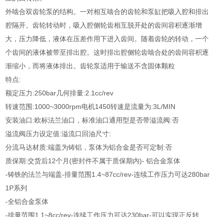
外啮合双齿轮泵的结构。一对相互啮合的齿轮和泵缸把吸入腔和排出
腔隔开。齿轮转动时，吸入腔侧轮齿相互脱开处的齿间容积逐渐增
大，压力降低，液体在压差作用下进入齿间。随着齿轮的转动，一个
个齿间的液体被带至排出腔。这时排出腔侧轮齿啮合处的齿间容积逐
渐缩小，而将液体排出。齿轮泵适用于输送不含固体颗粒
特点:
额定压力:250bar几何排量:2.1cc/rev
转速范围:1000~3000rpm电机1450转速是流量为:3L/MIN
安装油口:欧标法兰油口，标准油口通用型是否带溢流阀:否
溢流阀压力设定值:溢流口回油尺寸:
分流马达材质:端盖为铸铝，泵体为铝合金是否可定制:否
质保期:交货后12个月(密封件不属于质保期内)- 铝合金泵体
-铸铁的法兰与端盖-排量范围1.4~87cc/rev-连续工作压力可达280bar
1P系列
-全铝合金泵体
-排量范围1.1~8cc/rev-连续工作压力可达230bar-可以实现正反转