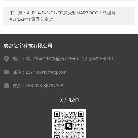
下一篇：
ALP1A-D-9-C1-FG意大利MARZOCCHI马祖奇
ALP1A齿轮泵即刻发货
成都亿宇科技有限公司
地址：成都市金牛区兴盛西路2号固特大厦5栋A座101
邮箱：197765040@qq.com
传真：+86-028-86797388
关注我们