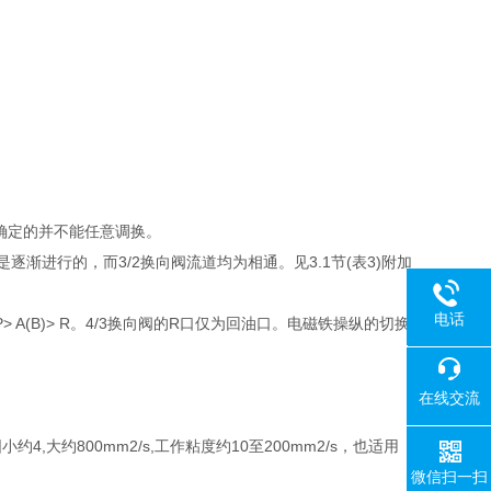
计所确定的并不能任意调换。
渐进行的，而3/2换向阀流道均为相通。见3.1节(表3)附加
电话
A(B)> R。4/3换向阀的R口仅为回油口。电磁铁操纵的切换
18080
在线交流
围小约4,大约800mm2/s,工作粘度约10至200mm2/s，也适用
微信扫一扫