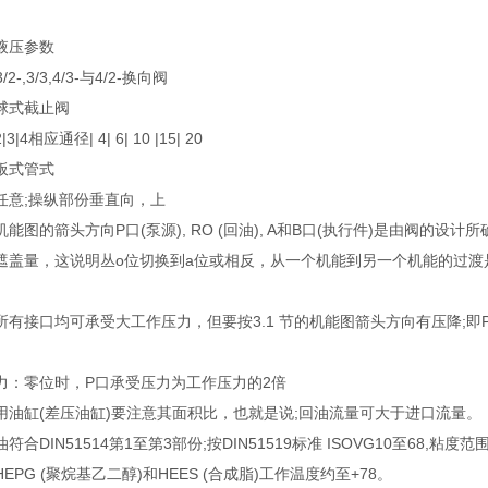
液压参数
/2-,3/3,4/3-与4/2-换向阀
球式截止阀
3|4相应通径| 4| 6| 10 |15| 20
板式管式
任意;操纵部份垂直向，上
能图的箭头方向P口(泵源), RO (回油), A和B口(执行件)是由阀的设
遮盖量，这说明丛o位切换到a位或相反，从一个机能到另一个机能的过渡是逐
有接口均可承受大工作压力，但要按3.1 节的机能图箭头方向有压降;即P> 
力：零位时，P口承受压力为工作压力的2倍
用油缸(差压油缸)要注意其面积比，也就是说;回油流量可大于进口流量。
合DIN51514第1至第3部份;按DIN51519标准 ISOVG10至68,粘度范
EPG (聚烷基乙二醇)和HEES (合成脂)工作温度约至+78。