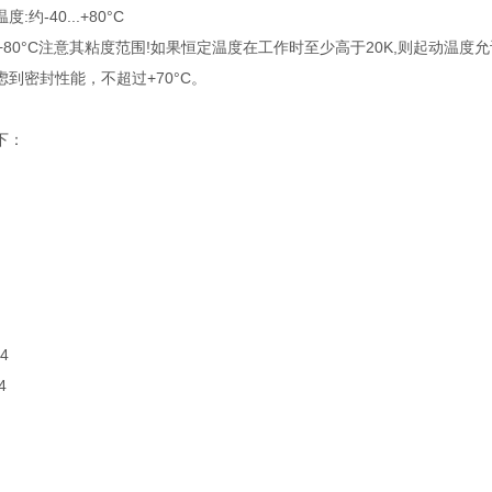
约-40...+80°C
...+80°C注意其粘度范围!如果恒定温度在工作时至少高于20K,则起动温度
到密封性能，不超过+70°C。
下：
4
4