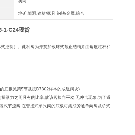
换向
地矿,能源,建材/家具,钢铁/金属,综合
1-G24现货
导式控制）。此种阀为弹簧加载球式截止结构并由角度杠杆和
。
底板见第5节及按D7302样本的成组阀块)
与操纵力之间具有的比率,故该阀换向平稳,无冲击现象.为了避
装式节流阀.在管接式单只阀的底板可集成旁通单向阀及桥式