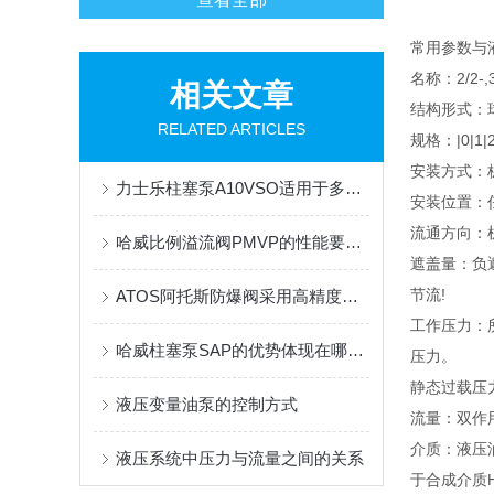
常用参数与
名称：2/2-,3
相关文章
结构形式：
RELATED ARTICLES
规格：|0|1|2|
安装方式：
力士乐柱塞泵A10VSO适用于多种工作条件和环境
安装位置：
流通方向：机
哈威比例溢流阀PMVP的性能要求有哪些？这里有着详细的分析
遮盖量：负
节流!
ATOS阿托斯防爆阀采用高精度压力传感器与调节装置
工作压力：所
哈威柱塞泵SAP的优势体现在哪些方面？
压力。
静态过载压
液压变量油泵的控制方式
流量：双作
介质：液压油符
液压系统中压力与流量之间的关系
于合成介质H