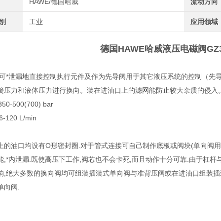
HAWE/德国哈威
流动方向
类别
工业
应用领域
德国HAWE哈威液压电磁阀GZ3-
可*泄漏地直接控制执行元件及作为先导阀用于其它液压系统的控制（先
簧压力和液体压力进行换向。装在进油口上的滤网能防止较大杂质的侵入
0-500(700) bar
120 L/min
上的油口均设有O形密封圈.对于管式连接可自己制作底板或阀块(单向阀用的
能,*内泄漏.既使高压下工作,阀芯也不会卡死,而且动作十分可靠.由于杠杆
响,绝大多数的换向阀均可组装插装式单向阀与准背压阀或在进油口组装插
单向阀.