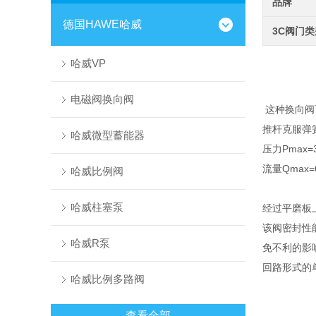
品牌
德国HAWE哈威
3C阀门
哈威VP
电磁阀换向阀
这种换向阀
推杆克服弹
哈威微型蓄能器
压力Pmax=35
流量Qmax=6-
哈威比例阀
哈威柱塞泵
经过平磨板
该阀密封性
哈威R泵
免不利的影
回路形式的
哈威比例多路阀
查看全部