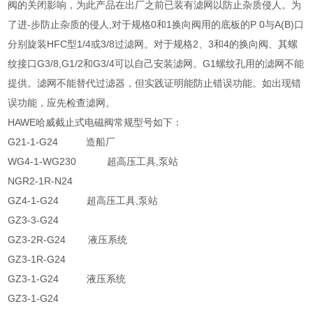
阀的关闭影响，为此产品在出厂之前已装有滤网以防止杂质侵人。为
了进-步防止杂质的侵人,对于规格0和1换向阀用的底板的P 0与A(B)口
分别旋装HFC型1/4或3/8过滤网。对于规格2、3和4的换向阀、其螺
纹接口G3/8,G1/2和G3/4可以自己安装滤网。G1螺纹孔用的滤网不能
提供。滤网不能替代过滤器，但实践证明能防止错误功能。如出现错
误功能，应先检查滤网。
HAWE哈威截止式电磁阀常规型号如下：
G21-1-G24 造船厂
WG4-1-WG230 超高压工具,泵站
NGR2-1R-N24
GZ4-1-G24 超高压工具,泵站
GZ3-3-G24
GZ3-2R-G24 液压系统
GZ3-1R-G24
GZ3-1-G24 液压系统
GZ3-1-G24