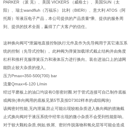
PARKER （派 克）、美国 VICKERS （威格士）、美国SUN（太
阳）、瑞士wandfluh（万福乐） 比利（BIERI）、意大利 ATOS（阿
托斯）等液压电子产品，本公司提供的产品质量*乘、提供的服务周
到、提供的技术全面，赢得了广大客户的信任。
这种换向阀可*泄漏地直接控制执行元件及作为先导阀用于其它液压系
统的控制（先导式控制）。此种阀为弹簧加载球式截止结构并由角度
杠杆和推杆克服弹簧压力和液体压力进行换向。装在进油口上的滤网
能防止较大杂质的侵入。
压力Pmax=350-500(700) bar
流量Qmax=6-120 L/min
经过平磨板上的油口均设有O形密封圈.对于管式连接可自己制作底板
或阀块(单向阀用的底板见第5节及按D7302样本的成组阀块)
该阀密封性能,无内泄漏,防止可能出现较粗杂质进入换向阀的措施截
止式换向阀对于液压系统中经常出现的微小杂质不会受到性能影响。
对于较大颗粒杂质,例如,铁屑、密封件脱落物和氧化层等可能会造成