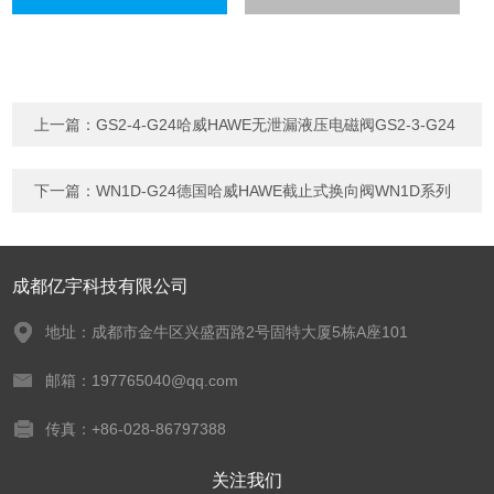
上一篇：
GS2-4-G24哈威HAWE无泄漏液压电磁阀GS2-3-G24
下一篇：
WN1D-G24德国哈威HAWE截止式换向阀WN1D系列
成都亿宇科技有限公司
地址：成都市金牛区兴盛西路2号固特大厦5栋A座101
邮箱：197765040@qq.com
传真：+86-028-86797388
关注我们