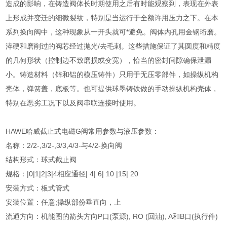
造成的影响，在铸造阀体长时期使用之后有时能观察到，表现在外表
上形成并变迁的细微裂纹，特别是当运行于全额许用压力之下。在本
系列换向阀中，这种现象从一开头就可*避免。阀体内孔用金钢珩磨。
淬硬和磨削过的阀芯经过抛光/去毛刺。这些措施保证了其圆度和精度
的几何形状（控制边不致磨损或变宽），恰当的密封间隙确保泄漏
小。铸造材料（锌和铝的模压铸件）只用于无压零部件，如操纵机构
壳体，弹簧盖，底板等。也可提供球墨铸铁做的手动操纵机构壳体，
特别在恶劣工况下以及阀串联连接时使用。
HAWE哈威截止式电磁G阀常用参数与液压参数：
名称：2/2-,3/2-,3/3,4/3-与4/2-换向阀
结构形式：球式截止阀
规格：|0|1|2|3|4相应通径| 4| 6| 10 |15| 20
安装方式：板式管式
安装位置：任意;操纵部份垂直向，上
流通方向：机能图的箭头方向P口(泵源), RO (回油), A和B口(执行件)