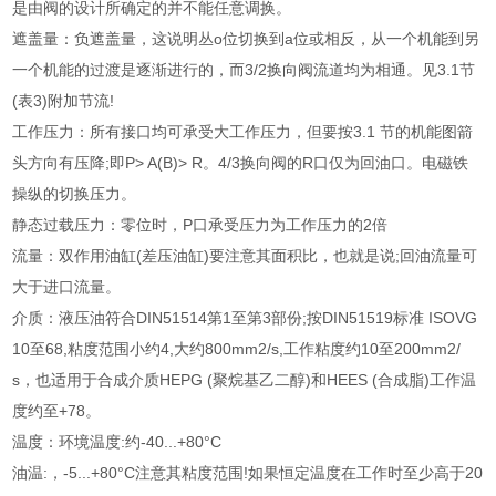
是由阀的设计所确定的并不能任意调换。
遮盖量：负遮盖量，这说明丛o位切换到a位或相反，从一个机能到另
一个机能的过渡是逐渐进行的，而3/2换向阀流道均为相通。见3.1节
(表3)附加节流!
工作压力：所有接口均可承受大工作压力，但要按3.1 节的机能图箭
头方向有压降;即P> A(B)> R。4/3换向阀的R口仅为回油口。电磁铁
操纵的切换压力。
静态过载压力：零位时，P口承受压力为工作压力的2倍
流量：双作用油缸(差压油缸)要注意其面积比，也就是说;回油流量可
大于进口流量。
介质：液压油符合DIN51514第1至第3部份;按DIN51519标准 ISOVG
10至68,粘度范围小约4,大约800mm2/s,工作粘度约10至200mm2/
s，也适用于合成介质HEPG (聚烷基乙二醇)和HEES (合成脂)工作温
度约至+78。
温度：环境温度:约-40...+80°C
油温:，-5...+80°C注意其粘度范围!如果恒定温度在工作时至少高于20